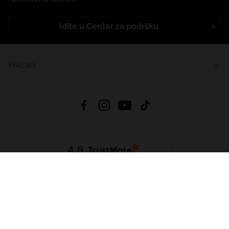
Idite u Centar za podršku
Prečaci
4.9
Na temelju
455
recenzije
iz svih vremena
Preuzmi Aplikaciju:
App Store
Google Play
App Gallery