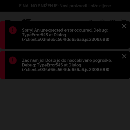
FINALNO SNIŽENJE: Novi proizvodi i niže cijene
1
Błąd
:
Sorry! An unexpected error occurred. Debug:
TypeError54S at Dialog
(/client.e03faf65c564fde656a6.js:2308:698)
Błąd
:
Žao nam je! Došlo je do neočekivane pogreške.
Debug: TypeError54S at Dialog
(/client.e03faf65c564fde656a6.js:2308:698)