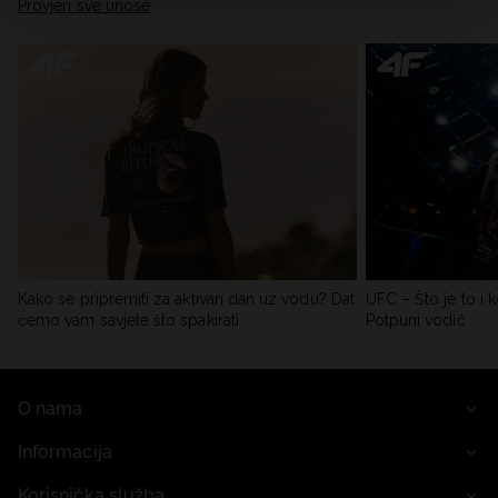
Provjeri sve unose
Kako se pripremiti za aktivan dan uz vodu? Dat
UFC – Što je to i k
ćemo vam savjete što spakirati
Potpuni vodič
O nama
Informacija
Korisnička služba