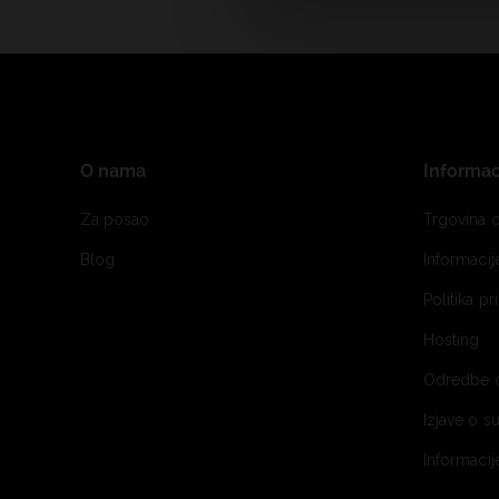
O nama
Informac
Za posao
Trgovina o
Blog
Informaci
Politika pr
Hosting
Odredbe 
Izjave o s
Informacij