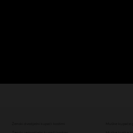
Ženski dvodijelni kupaći kostimi
Muške kupaće 
Ženski jednodijelni kupaći kostimi
Muške kratke hl