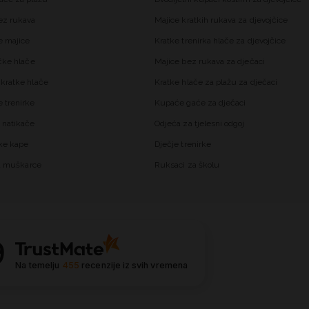
ez rukava
Majice kratkih rukava za djevojčice
 majice
Kratke trenirka hlače za djevojčice
čke hlače
Majice bez rukava za dječaci
kratke hlače
Kratke hlače za plažu za dječaci
trenirke
Kupaće gaće za dječaci
 natikače
Odjeća za tjelesni odgoj
ke kape
Dječje trenirke
za muškarce
Ruksaci za školu
9
Na temelju
455
recenzije
iz svih vremena