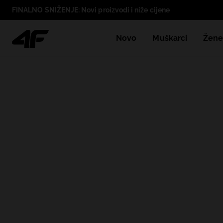
FINALNO SNIŽENJE: Novi proizvodi i niže cijene
Novo
Muškarci
Žen