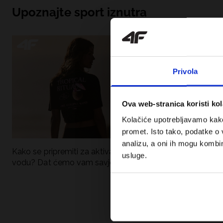
Upoznajte sport iznutra
Privola
Ova web-stranica koristi kol
Kolačiće upotrebljavamo kako 
promet. Isto tako, podatke o 
analizu, a oni ih mogu kombini
Kako se pripremiti za aktivan dan uz
UFC – Što je to i
usluge.
vodu? Dat ćemo vam savjete što
kategorije? Potp
spakirati