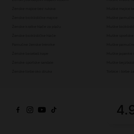
Ženske majice bez rukava
Muške majice b
Ženske biciklističke majice
Muške pamučne
Ženske kratke hlače za plažu
Muške biciklisti
Ženske biciklističke hlače
Muške sportske 
Pamučne ženske trenirke
Muške pamučne 
Ženske baseball kape
Muške japanke i
Ženske sportske sandale
Muške bejzbols
Ženske torbe oko struka
Torbice i torbe 
4.