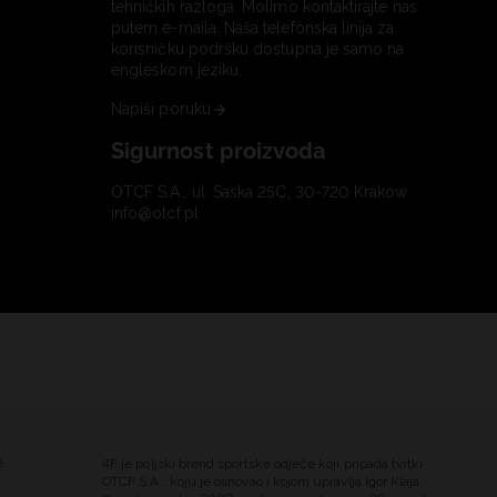
tehničkih razloga. Molimo kontaktirajte nas
putem e-maila. Naša telefonska linija za
korisničku podršku dostupna je samo na
engleskom jeziku.
Napiši poruku
Sigurnost proizvoda
OTCF S.A., ul. Saska 25C, 30-720 Kraków
info@otcf.pl
e
4F je poljski brend sportske odjeće koji pripada tvrtki
OTCF S.A., koju je osnovao i kojom upravlja Igor Klaja.