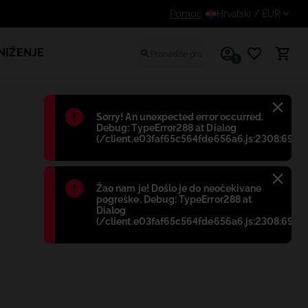
Dodatni popust za prijavljene kupce
Pomoć
Hrvatski
/ EUR
NIŽENJE
1
Błąd
:
Sorry! An unexpected error occurred.
Debug: TypeError288 at Dialog
(/client.e03faf65c564fde656a6.js:2308:698)
Błąd
:
Žao nam je! Došlo je do neočekivane
pogreške. Debug: TypeError288 at
Dialog
(/client.e03faf65c564fde656a6.js:2308:698)