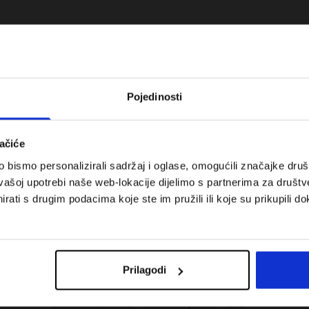
Pojedinosti
ačiće
bismo personalizirali sadržaj i oglase, omogućili značajke društv
vašoj upotrebi naše web-lokacije dijelimo s partnerima za društv
rati s drugim podacima koje ste im pružili ili koje su prikupili do
 koje su težinske
Nova kolekcija 4F za tenis i padel.
uni vodič
Sportska funkcionalnost susreće
moderan stil.
Prilagodi
Troškovi isporuke
Pronaći trgovinu
B2B