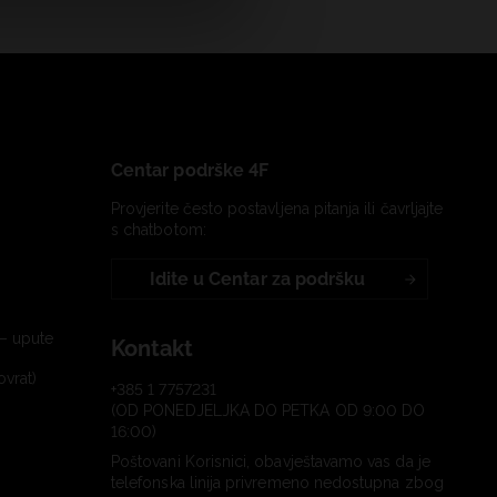
Centar podrške 4F
Provjerite često postavljena pitanja ili čavrljajte
s chatbotom:
Idite u Centar za podršku
– upute
Kontakt
ovrat)
+385 1 7757231
(OD PONEDJELJKA DO PETKA OD 9:00 DO
16:00)
Poštovani Korisnici, obavještavamo vas da je
telefonska linija privremeno nedostupna zbog