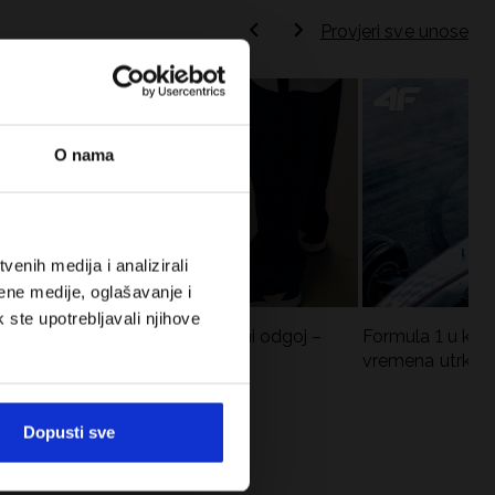
Provjeri sve unose
O nama
enih medija i analizirali
ene medije, oglašavanje i
k ste upotrebljavali njihove
Koje cipele nositi za tjelesni odgoj –
Formula 1 u krat
dilema za roditelje i djecu
vremena utrka, re
vozači
Dopusti sve