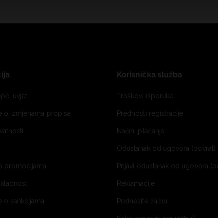
ija
Korisnička služba
pći uvjeti
Troškovi isporuke
je o izmjenama propisa
Prednosti registracije
ivatnosti
Načini plaćanja
Odustanak od ugovora (povrat) 
o promocijama
Prijavi odustanak od ugovora (p
ukladnosti
Reklamacije
e o sankcijama
Podnesite žalbu