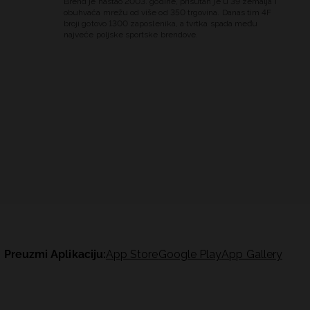
Brend je nastao 2003. godine, prisutan je u 39 zemalja i
obuhvaća mrežu od više od 350 trgovina. Danas tim 4F
broji gotovo 1300 zaposlenika, a tvrtka spada među
najveće poljske sportske brendove.
Preuzmi Aplikaciju:
App Store
Google Play
App Gallery