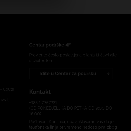
Centar podrške 4F
Provjerite često postavljena pitanja ili čavrljajte
s chatbotom:
Idite u Centar za podršku
– upute
Kontakt
ovrat)
+385 1 7757231
(OD PONEDJELJKA DO PETKA OD 9:00 DO
16:00)
Poštovani Korisnici, obavještavamo vas da je
telefonska linija privremeno nedostupna zbog