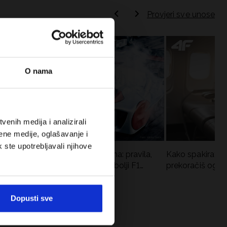
Provjeri sve unose
O nama
enih medija i analizirali
ene medije, oglašavanje i
k ste upotrebljavali njihove
Formula 1 u kratkim hlačama: pravila,
Kako spakirati r
vremena utrka, rekordi i najbolji F1
prekoračiš ogra
vozači
Dopusti sve