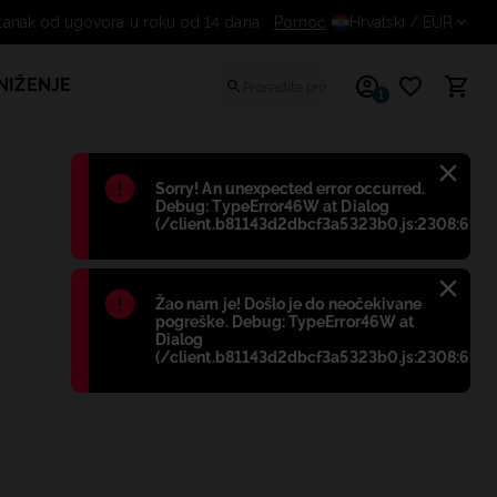
tanak od ugovora u roku od 14 dana
Pomoć
Hrvatski
/ EUR
NIŽENJE
1
Błąd
:
Sorry! An unexpected error occurred.
Debug: TypeError46W at Dialog
(/client.b81143d2dbcf3a5323b0.js:2308:698)
Błąd
:
Žao nam je! Došlo je do neočekivane
pogreške. Debug: TypeError46W at
Dialog
(/client.b81143d2dbcf3a5323b0.js:2308:698)