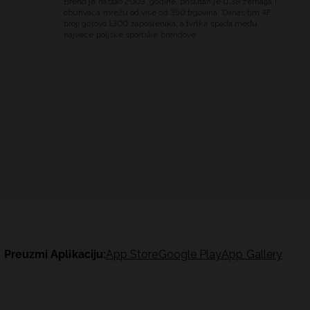
Brend je nastao 2003. godine, prisutan je u 39 zemalja i
obuhvaća mrežu od više od 350 trgovina. Danas tim 4F
broji gotovo 1300 zaposlenika, a tvrtka spada među
najveće poljske sportske brendove.
Preuzmi Aplikaciju:
App Store
Google Play
App Gallery