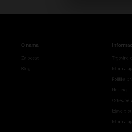
O nama
Informac
Za posao
Trgovina o
Blog
Informaci
Politika pr
Hosting
Odredbe 
Izjave o s
Informacij