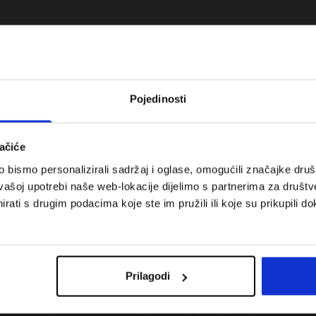
Pojedinosti
ačiće
bismo personalizirali sadržaj i oglase, omogućili značajke društv
vašoj upotrebi naše web-lokacije dijelimo s partnerima za društv
rati s drugim podacima koje ste im pružili ili koje su prikupili do
 za tenis i padel.
Koje cipele nositi za tjelesni odgoj –
onalnost susreće
dilema za roditelje i djecu
Prilagodi
Troškovi isporuke
Pronaći trgovinu
B2B