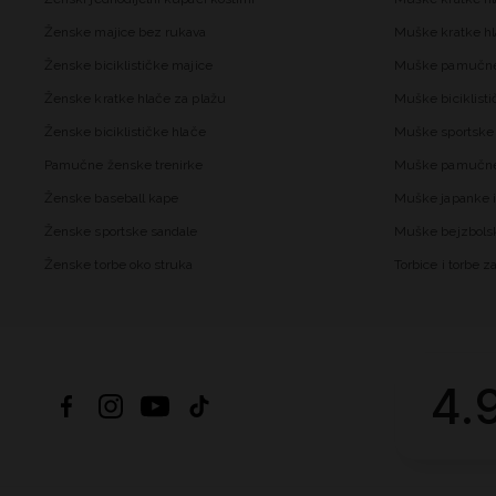
Ženske majice bez rukava
Muške kratke hl
Ženske biciklističke majice
Muške pamučne
Ženske kratke hlače za plažu
Muške biciklisti
Ženske biciklističke hlače
Muške sportske 
Pamučne ženske trenirke
Muške pamučne 
Ženske baseball kape
Muške japanke i
Ženske sportske sandale
Muške bejzbols
Ženske torbe oko struka
Torbice i torbe 
4.