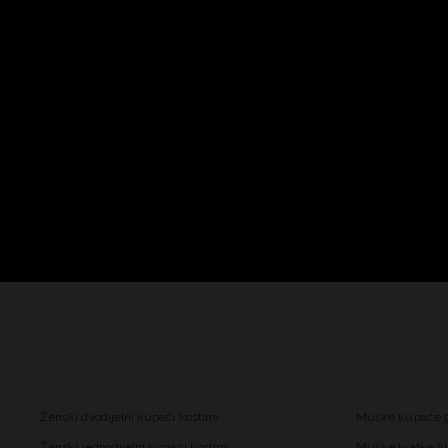
Ženski dvodijelni kupaći kostimi
Muške kupaće 
Ženski jednodijelni kupaći kostimi
Muške kratke hl