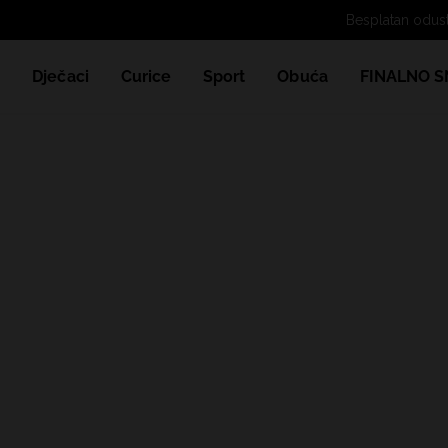
Besplatan odus
e
Dječaci
Curice
Sport
Obuća
FINALNO S