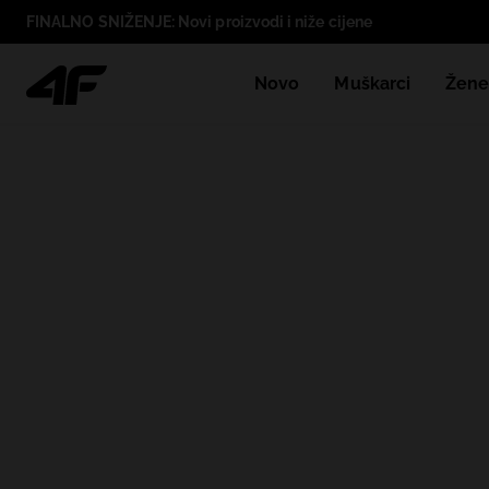
FINALNO SNIŽENJE: Novi proizvodi i niže cijene
Novo
Muškarci
Žen