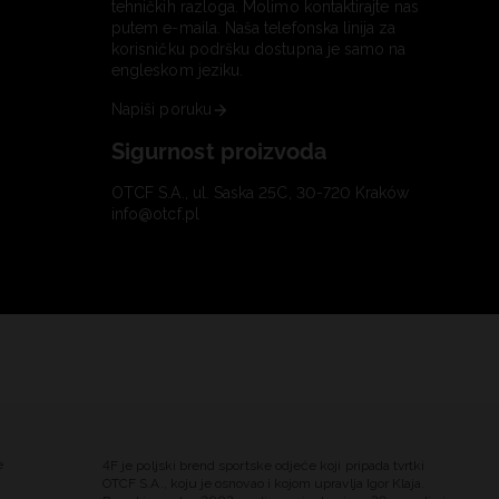
tehničkih razloga. Molimo kontaktirajte nas
putem e-maila. Naša telefonska linija za
korisničku podršku dostupna je samo na
engleskom jeziku.
Napiši poruku
Sigurnost proizvoda
OTCF S.A., ul. Saska 25C, 30-720 Kraków
info@otcf.pl
e
4F je poljski brend sportske odjeće koji pripada tvrtki
OTCF S.A., koju je osnovao i kojom upravlja Igor Klaja.