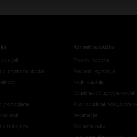
ija
Korisnička služba
pći uvjeti
Troškovi isporuke
je o izmjenama propisa
Prednosti registracije
ivatnosti
Načini plaćanja
Odustanak od ugovora (povrat) 
o promocijama
Prijavi odustanak od ugovora (p
ukladnosti
Reklamacije
e o sankcijama
Podnesite žalbu