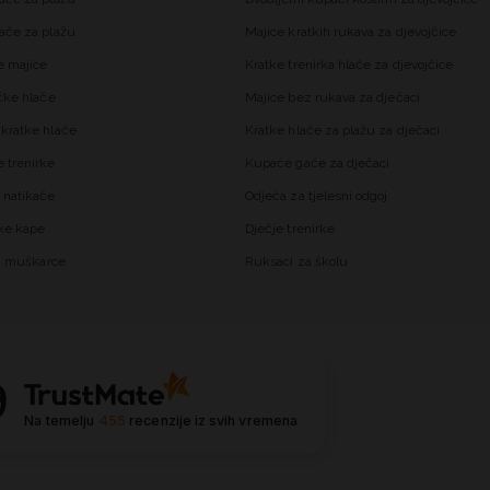
ače za plažu
Majice kratkih rukava za djevojčice
 majice
Kratke trenirka hlače za djevojčice
čke hlače
Majice bez rukava za dječaci
kratke hlače
Kratke hlače za plažu za dječaci
trenirke
Kupaće gaće za dječaci
 natikače
Odjeća za tjelesni odgoj
ke kape
Dječje trenirke
za muškarce
Ruksaci za školu
9
Na temelju
455
recenzije
iz svih vremena