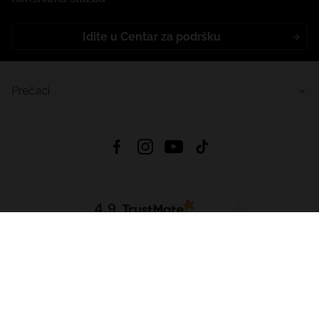
Idite u Centar za podršku
Prečaci
4.9
Na temelju
455
recenzije
iz svih vremena
Preuzmi Aplikaciju:
App Store
Google Play
App Gallery