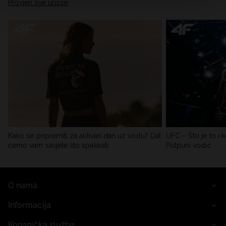
Provjeri sve unose
Kako se pripremiti za aktivan dan uz vodu? Dat
UFC – Što je to i k
ćemo vam savjete što spakirati
Potpuni vodič
O nama
Informacija
Korisnička služba