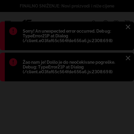
FINALNO SNIŽENJE: Novi proizvodi i niže cijene
1
Błąd
:
Sorry! An unexpected error occurred. Debug:
TypeError21P at Dialog
(/client.e03faf65c564fde656a6.js:2308:698)
Błąd
:
Žao nam je! Došlo je do neočekivane pogreške.
Debug: TypeError21P at Dialog
(/client.e03faf65c564fde656a6.js:2308:698)