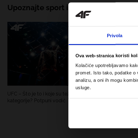
Upoznajte sport iznutra
Privola
Ova web-stranica koristi kol
Kolačiće upotrebljavamo kako 
promet. Isto tako, podatke o 
analizu, a oni ih mogu kombini
usluge.
UFC – Što je to i koje su težinske
Nova kolekcija 4F
kategorije? Potpuni vodič
Sportska funkci
moderan stil.