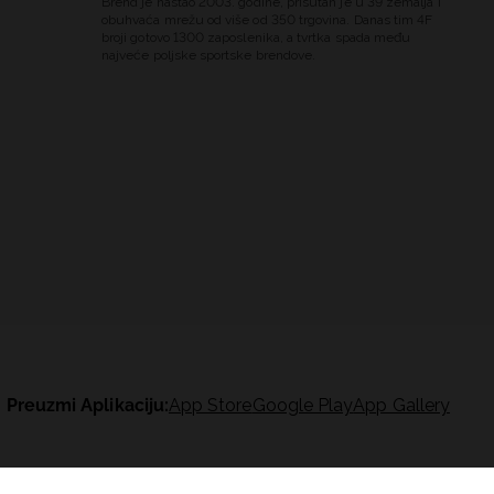
Brend je nastao 2003. godine, prisutan je u 39 zemalja i
obuhvaća mrežu od više od 350 trgovina. Danas tim 4F
broji gotovo 1300 zaposlenika, a tvrtka spada među
najveće poljske sportske brendove.
Preuzmi Aplikaciju:
App Store
Google Play
App Gallery