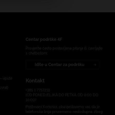
Centar podrške 4F
Provjerite često postavljena pitanja ili čavrljajte
s chatbotom:
Idite u Centar za podršku
– upute
Kontakt
ovrat)
+385 1 7757231
(OD PONEDJELJKA DO PETKA OD 9:00 DO
16:00)
Poštovani Korisnici, obavještavamo vas da je
telefonska linija privremeno nedostupna zbog