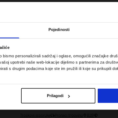
Pojedinosti
ačiće
bismo personalizirali sadržaj i oglase, omogućili značajke društv
vašoj upotrebi naše web-lokacije dijelimo s partnerima za društv
rati s drugim podacima koje ste im pružili ili koje su prikupili do
 za tenis i padel.
Koje cipele nositi za tjelesni odgoj –
onalnost susreće
dilema za roditelje i djecu
Prilagodi
Troškovi isporuke
Pronaći trgovinu
B2B