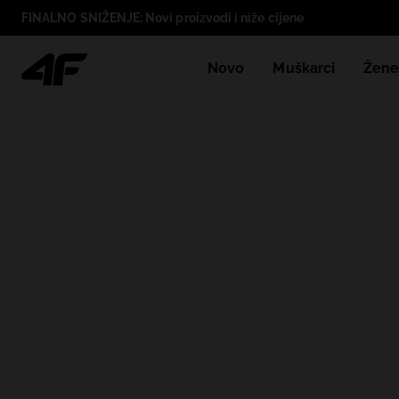
FINALNO SNIŽENJE: Novi proizvodi i niže cijene
Novo
Muškarci
Žen