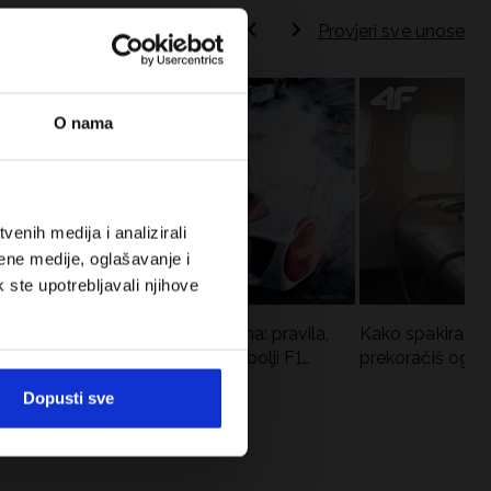
Provjeri sve unose
O nama
enih medija i analizirali
ene medije, oglašavanje i
k ste upotrebljavali njihove
Formula 1 u kratkim hlačama: pravila,
Kako spakirati r
vremena utrka, rekordi i najbolji F1
prekoračiš ogra
vozači
Dopusti sve