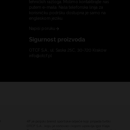
tehničkih razloga. Molimo kontaktirajte nas
putem e-maila. Naša telefonska linija za
korisničku podršku dostupna je samo na
engleskom jeziku.
Napiši poruku
Sigurnost proizvoda
OTCF S.A., ul. Saska 25C, 30-720 Kraków
info@otcf.pl
e
4F je poljski brend sportske odjeće koji pripada tvrtki
OTCF S.A., koju je osnovao i kojom upravlja Igor Klaja.