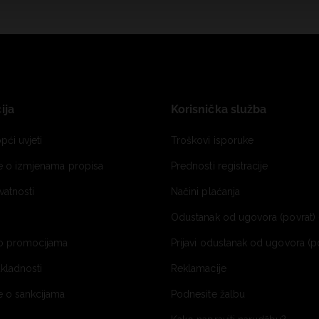
ija
Korisnička služba
pći uvjeti
Troškovi isporuke
je o izmjenama propisa
Prednosti registracije
ivatnosti
Načini plaćanja
Odustanak od ugovora (povrat) 
o promocijama
Prijavi odustanak od ugovora (p
ukladnosti
Reklamacije
e o sankcijama
Podnesite žalbu