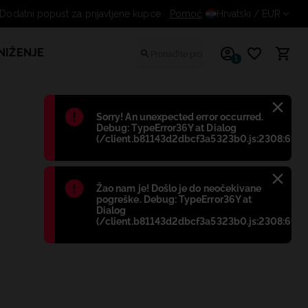
Dodatni popust za prijavljene kupce
Pomoć
Hrvatski
/ EUR
NIŽENJE
1
Błąd
:
Sorry! An unexpected error occurred.
Debug: TypeError36Y at Dialog
(/client.b81143d2dbcf3a5323b0.js:2308:698)
Błąd
:
Žao nam je! Došlo je do neočekivane
pogreške. Debug: TypeError36Y at
Dialog
(/client.b81143d2dbcf3a5323b0.js:2308:698)