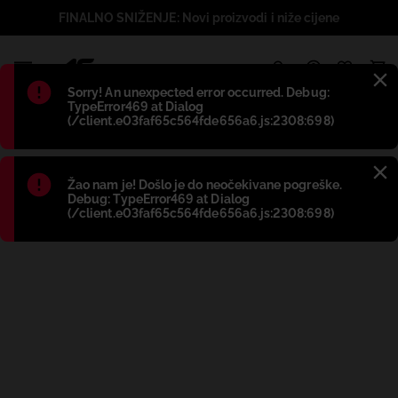
FINALNO SNIŽENJE: Novi proizvodi i niže cijene
1
Błąd
:
Sorry! An unexpected error occurred. Debug:
TypeError469 at Dialog
(/client.e03faf65c564fde656a6.js:2308:698)
Błąd
:
Žao nam je! Došlo je do neočekivane pogreške.
Debug: TypeError469 at Dialog
(/client.e03faf65c564fde656a6.js:2308:698)