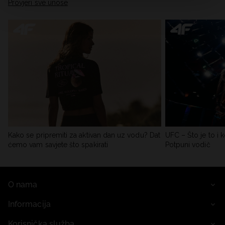
Provjeri sve unose
Kako se pripremiti za aktivan dan uz vodu? Dat
UFC – Što je to i k
ćemo vam savjete što spakirati
Potpuni vodič
O nama
Informacija
Korisnička služba