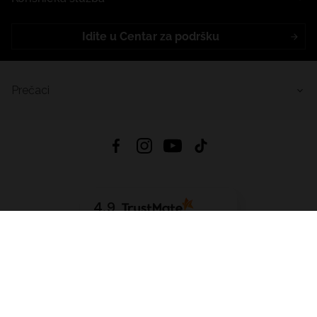
Idite u Centar za podršku
Prečaci
4.9
Na temelju
455
recenzije
iz svih vremena
Preuzmi Aplikaciju:
App Store
Google Play
App Gallery