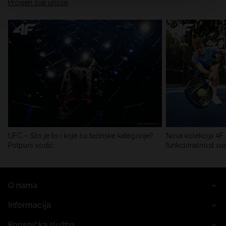
Provjeri sve unose
UFC – Što je to i koje su težinske kategorije?
Nova kolekcija 4F 
Potpuni vodič
funkcionalnost su
O nama
Informacija
Korisnička služba