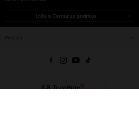
Idite u Centar za podršku
Prečaci
4.9
Na temelju
453
recenzije
iz svih vremena
Preuzmi Aplikaciju:
App Store
Google Play
App Gallery
Sva prava pridržana © 2026