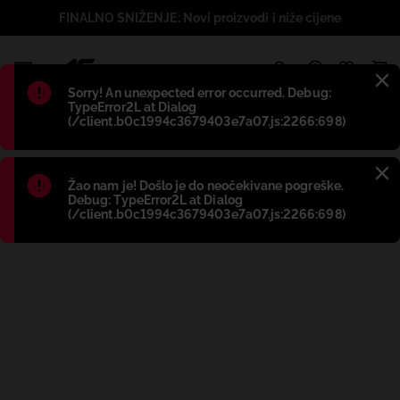
FINALNO SNIŽENJE: Novi proizvodi i niže cijene
1
Błąd
:
Sorry! An unexpected error occurred. Debug:
TypeError2L at Dialog
(/client.b0c1994c3679403e7a07.js:2266:698)
Błąd
:
Žao nam je! Došlo je do neočekivane pogreške.
Debug: TypeError2L at Dialog
(/client.b0c1994c3679403e7a07.js:2266:698)