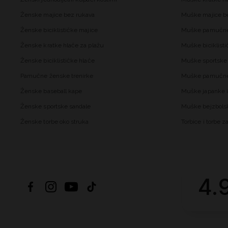
Ženske majice bez rukava
Muške majice b
Ženske biciklističke majice
Muške pamučne
Ženske kratke hlače za plažu
Muške biciklisti
Ženske biciklističke hlače
Muške sportske 
Pamučne ženske trenirke
Muške pamučne 
Ženske baseball kape
Muške japanke i
Ženske sportske sandale
Muške bejzbols
Ženske torbe oko struka
Torbice i torbe 
4.