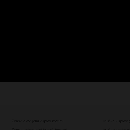
Ženski dvodijelni kupaći kostimi
Muške kupaće 
Ženski jednodijelni kupaći kostimi
Muške kratke hl