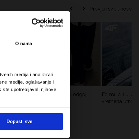
Provjeri sve unose
O nama
enih medija i analizirali
ene medije, oglašavanje i
k ste upotrebljavali njihove
Koje cipele nositi za tjelesni odgoj –
Formula 1 u krat
dilema za roditelje i djecu
vremena utrka, re
vozači
Dopusti sve