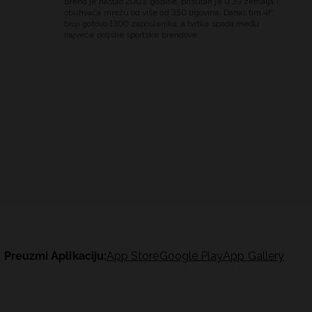
Brend je nastao 2003. godine, prisutan je u 39 zemalja i
obuhvaća mrežu od više od 350 trgovina. Danas tim 4F
broji gotovo 1300 zaposlenika, a tvrtka spada među
najveće poljske sportske brendove.
Preuzmi Aplikaciju:
App Store
Google Play
App Gallery