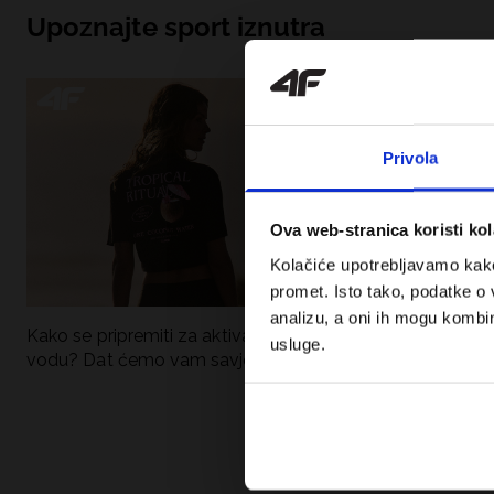
Upoznajte sport iznutra
Privola
Ova web-stranica koristi kol
Kolačiće upotrebljavamo kako 
promet. Isto tako, podatke o 
analizu, a oni ih mogu kombini
Kako se pripremiti za aktivan dan uz
UFC – Što je to i
usluge.
vodu? Dat ćemo vam savjete što
kategorije? Potp
spakirati