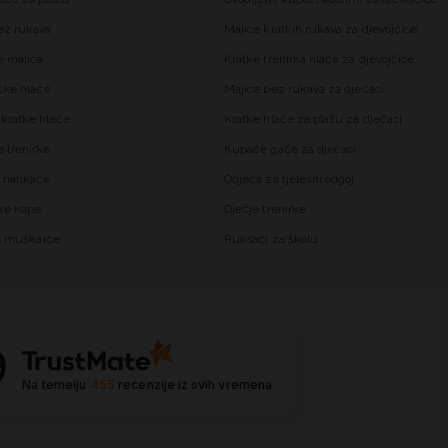
ez rukava
Majice kratkih rukava za djevojčice
 majice
Kratke trenirka hlače za djevojčice
čke hlače
Majice bez rukava za dječaci
kratke hlače
Kratke hlače za plažu za dječaci
trenirke
Kupaće gaće za dječaci
 natikače
Odjeća za tjelesni odgoj
ke kape
Dječje trenirke
za muškarce
Ruksaci za školu
9
Na temelju
455
recenzije
iz svih vremena