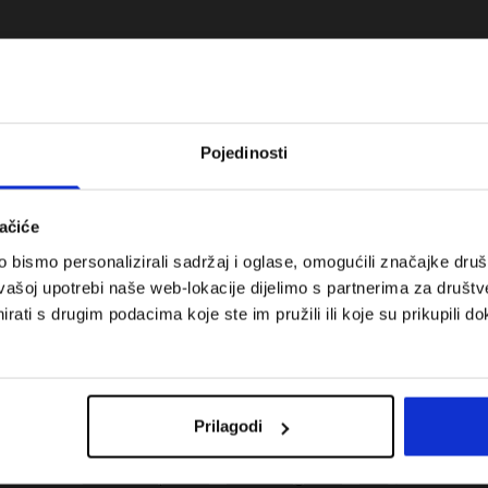
Pojedinosti
ačiće
bismo personalizirali sadržaj i oglase, omogućili značajke društv
vašoj upotrebi naše web-lokacije dijelimo s partnerima za društv
rati s drugim podacima koje ste im pružili ili koje su prikupili do
 koje su težinske
Nova kolekcija 4F za tenis i padel.
uni vodič
Sportska funkcionalnost susreće
moderan stil.
Prilagodi
Troškovi isporuke
Pronaći trgovinu
B2B