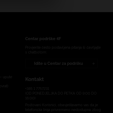
Centar podrške 4F
Provjerite često postavljena pitanja ili čavrljajte
s chatbotom:
Idite u Centar za podršku
– upute
Kontakt
ovrat)
+385 1 7757231
(OD PONEDJELJKA DO PETKA OD 9:00 DO
16:00)
Poštovani Korisnici, obavještavamo vas da je
telefonska linija privremeno nedostupna zbog