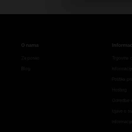
O nama
Informac
Za posao
Trgovina o
Blog
Informaci
Politika pr
Hosting
Odredbe 
Izjave o s
Informacij