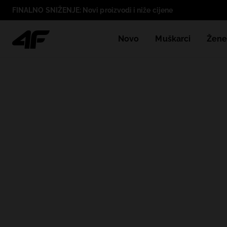
FINALNO SNIŽENJE: Novi proizvodi i niže cijene
Novo
Muškarci
Žen