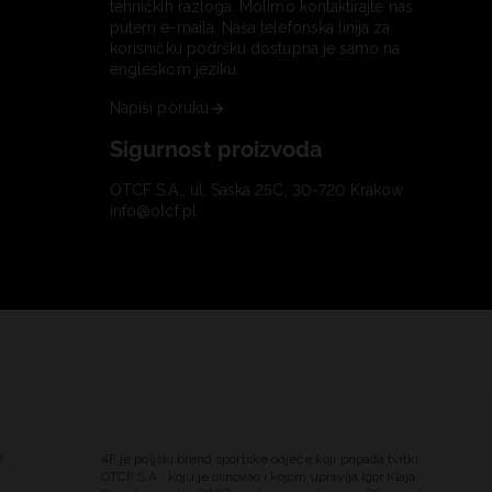
tehničkih razloga. Molimo kontaktirajte nas
putem e-maila. Naša telefonska linija za
korisničku podršku dostupna je samo na
engleskom jeziku.
Napiši poruku
Sigurnost proizvoda
OTCF S.A., ul. Saska 25C, 30-720 Kraków
info@otcf.pl
e
4F je poljski brend sportske odjeće koji pripada tvrtki
OTCF S.A., koju je osnovao i kojom upravlja Igor Klaja.