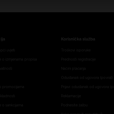
ija
Korisnička služba
pći uvjeti
Troškovi isporuke
je o izmjenama propisa
Prednosti registracije
ivatnosti
Načini plaćanja
Odustanak od ugovora (povrat) 
o promocijama
Prijavi odustanak od ugovora (p
ukladnosti
Reklamacije
e o sankcijama
Podnesite žalbu