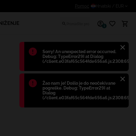
Dodatni popust za prijavljene kupce
Pomoć
Hrvatski
/ EUR
NIŽENJE
1
Błąd
:
Sorry! An unexpected error occurred.
Debug: TypeError29I at Dialog
(/client.e03faf65c564fde656a6.js:2308:698)
Błąd
:
Žao nam je! Došlo je do neočekivane
pogreške. Debug: TypeError29I at
Dialog
(/client.e03faf65c564fde656a6.js:2308:698)