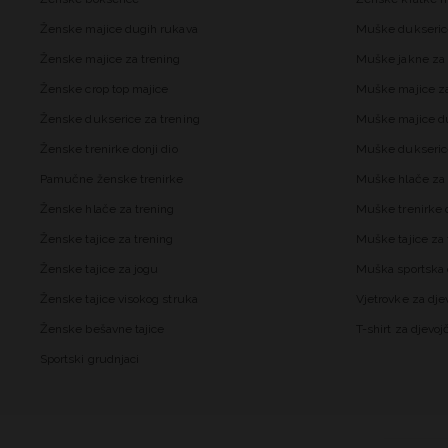
Ženske majice dugih rukava
Muške dukseric
Ženske majice za trening
Muške jakne za 
Ženske crop top majice
Muške majice za
Ženske dukserice za trening
Muške majice d
Ženske trenirke donji dio
Muške dukseric
Pamučne ženske trenirke
Muške hlače za 
Ženske hlače za trening
Muške trenirke d
Ženske tajice za trening
Muške tajice za 
Ženske tajice za jogu
Muška sportska 
Ženske tajice visokog struka
Vjetrovke za dje
Ženske bešavne tajice
T-shirt za djevoj
Sportski grudnjaci