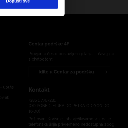
Dopusti sve
Centar podrške 4F
Provjerite često postavljena pitanja ili čavrljajte
s chatbotom:
Idite u Centar za podršku
– upute
Kontakt
ovrat)
+385 1 7757231
(OD PONEDJELJKA DO PETKA OD 9:00 DO
16:00)
Poštovani Korisnici, obavještavamo vas da je
telefonska linija privremeno nedostupna zbog