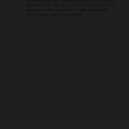
Brend je nastao 2003. godine, prisutan je u 39 zemalja i
obuhvaća mrežu od više od 350 trgovina. Danas tim 4F
broji gotovo 1300 zaposlenika, a tvrtka spada među
najveće poljske sportske brendove.