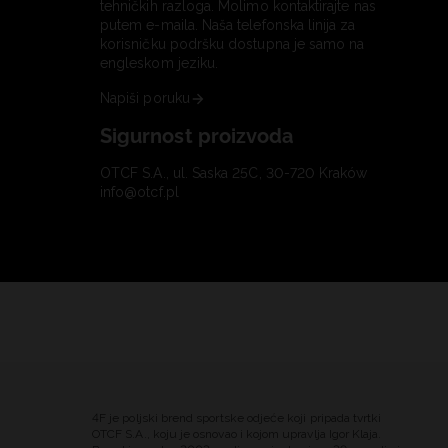
tehničkih razloga. Molimo kontaktirajte nas
putem e-maila. Naša telefonska linija za
korisničku podršku dostupna je samo na
engleskom jeziku.
Napiši poruku
Sigurnost proizvoda
OTCF S.A., ul. Saska 25C, 30-720 Kraków
info@otcf.pl
4F je poljski brend sportske odjeće koji pripada tvrtki
OTCF S.A., koju je osnovao i kojom upravlja Igor Klaja.