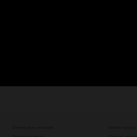
Ženske jakne za trčanje
Bešavni sportski
Ženske bokserice
Ženske kratke h