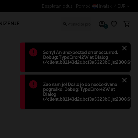
Dodatni popust za prijavljene kup
Pomoć
Hrvatski
/ EUR
NIŽENJE
1
Błąd
:
Sorry! An unexpected error occurred.
Debug: TypeError42W at Dialog
(/client.b81143d2dbcf3a5323b0.js:2308:698)
Błąd
:
Žao nam je! Došlo je do neočekivane
pogreške. Debug: TypeError42W at
Dialog
(/client.b81143d2dbcf3a5323b0.js:2308:698)