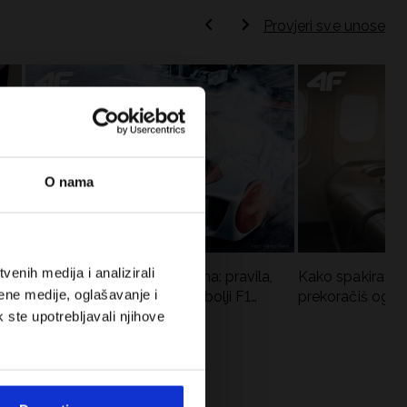
Provjeri sve unose
O nama
enih medija i analizirali
Formula 1 u kratkim hlačama: pravila,
Kako spakirati r
ene medije, oglašavanje i
vremena utrka, rekordi i najbolji F1
prekoračiš ogra
vozači
k ste upotrebljavali njihove