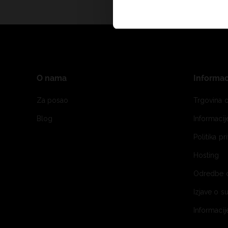
O nama
Informac
Za posao
Trgovina o
Blog
Informaci
Politika pr
Hosting
Odredbe 
Izjave o s
Informacij