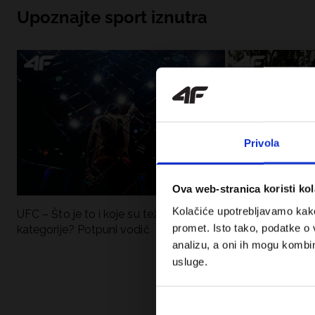
Upoznajte sport iznutra
Privola
Ova web-stranica koristi kol
Kolačiće upotrebljavamo kako 
UFC – Što je to i koje su težinske
Nova kolekcija 4F
promet. Isto tako, podatke o 
kategorije? Potpuni vodič
Sportska funkci
moderan stil.
analizu, a oni ih mogu kombini
usluge.