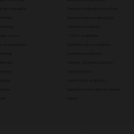
e bez kapuljače
Trenirke za djevojčice donji dio
trčanje
Sportske tajice za djevojčice
 trening
Vjetrovke za dječaci
ugih rukava
T-shirts za dječake
e sa kapuljačom
Sportske majice za dječaci
trening
Dukserice za dječaci
onji dio
Trenirke za dječaci donji dio
trening
Sportske hlače
odjeća
Kratke hlače za dječaci
vojčice
Sportske kratke hlače za dječaci
čice
Pilates