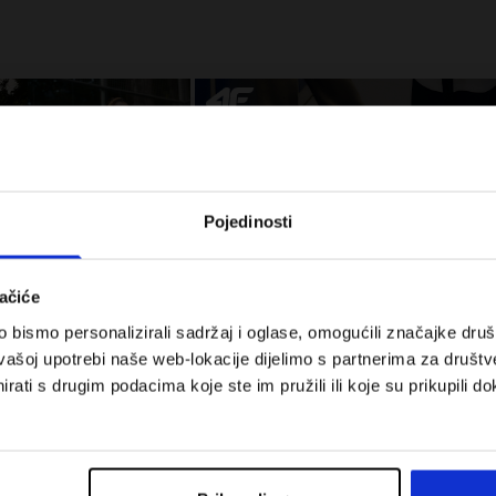
Pojedinosti
ačiće
bismo personalizirali sadržaj i oglase, omogućili značajke društv
 za tenis i padel.
Koje cipele nositi za tjelesni odgoj –
vašoj upotrebi naše web-lokacije dijelimo s partnerima za društv
onalnost susreće
dilema za roditelje i djecu
rati s drugim podacima koje ste im pružili ili koje su prikupili do
Troškovi isporuke
Pronaći trgovinu
B2B