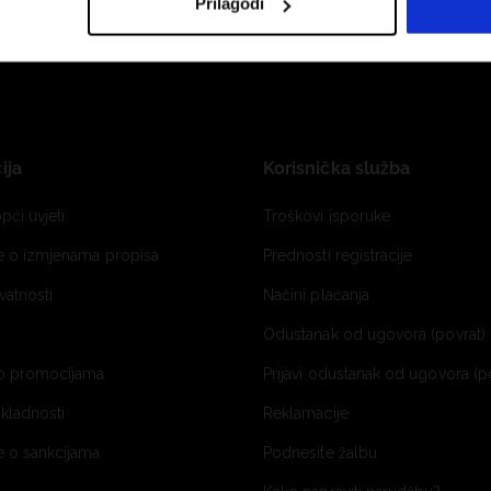
Prilagodi
ija
Korisnička služba
pći uvjeti
Troškovi isporuke
je o izmjenama propisa
Prednosti registracije
ivatnosti
Načini plaćanja
Odustanak od ugovora (povrat) 
o promocijama
Prijavi odustanak od ugovora (p
ukladnosti
Reklamacije
e o sankcijama
Podnesite žalbu