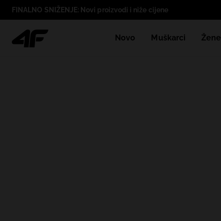
FINALNO SNIŽENJE: Novi proizvodi i niže cijene
Novo
Muškarci
Žen