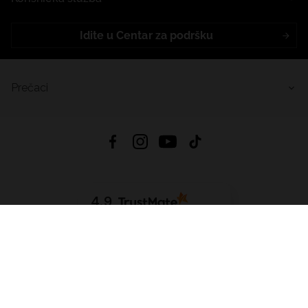
Idite u Centar za podršku
Prečaci
4.9
Na temelju
456
recenzije
iz svih vremena
Preuzmi Aplikaciju:
App Store
Google Play
App Gallery