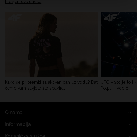
Provjeri sve unose
Kako se pripremiti za aktivan dan uz vodu? Dat
UFC – Što je to i k
ćemo vam savjete što spakirati
Potpuni vodič
O nama
Informacija
Korisnička služba