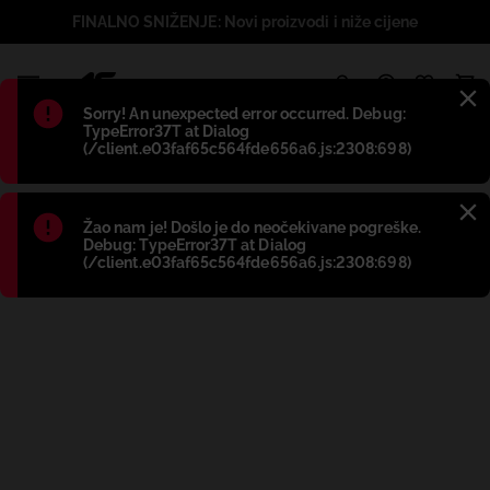
FINALNO SNIŽENJE: Novi proizvodi i niže cijene
1
Błąd
:
Sorry! An unexpected error occurred. Debug:
TypeError37T at Dialog
(/client.e03faf65c564fde656a6.js:2308:698)
Błąd
:
Žao nam je! Došlo je do neočekivane pogreške.
Debug: TypeError37T at Dialog
(/client.e03faf65c564fde656a6.js:2308:698)