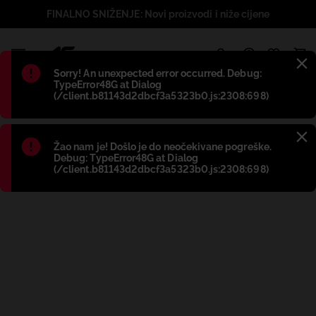
FINALNO SNIŽENJE: Novi proizvodi i niže cijene
1
Błąd
:
Sorry! An unexpected error occurred. Debug:
TypeError48G at Dialog
(/client.b81143d2dbcf3a5323b0.js:2308:698)
Błąd
:
Žao nam je! Došlo je do neočekivane pogreške.
Debug: TypeError48G at Dialog
(/client.b81143d2dbcf3a5323b0.js:2308:698)