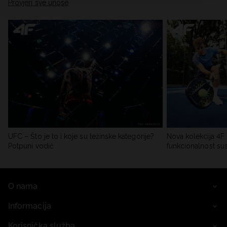
Provjeri sve unose
UFC – Što je to i koje su težinske kategorije?
Nova kolekcija 4F 
Potpuni vodič
funkcionalnost su
O nama
Informacija
Korisnička služba