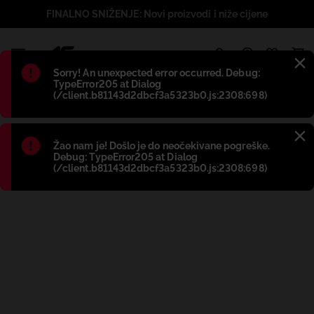
FINALNO SNIŽENJE: Novi proizvodi i niže cijene
1
Błąd
:
Sorry! An unexpected error occurred. Debug:
TypeError205 at Dialog
(/client.b81143d2dbcf3a5323b0.js:2308:698)
Błąd
:
Žao nam je! Došlo je do neočekivane pogreške.
Debug: TypeError205 at Dialog
(/client.b81143d2dbcf3a5323b0.js:2308:698)