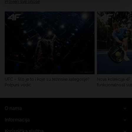
Provjeri sve unose
UFC – Što je to i koje su težinske kategorije?
Nova kolekcija 4F 
Potpuni vodič
funkcionalnost su
O nama
Informacija
Korisnička služba