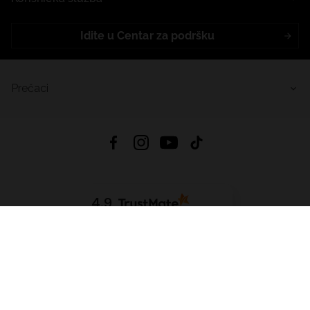
Idite u Centar za podršku
Prečaci
4.9
Na temelju
453
recenzije
iz svih vremena
Preuzmi Aplikaciju:
App Store
Google Play
App Gallery