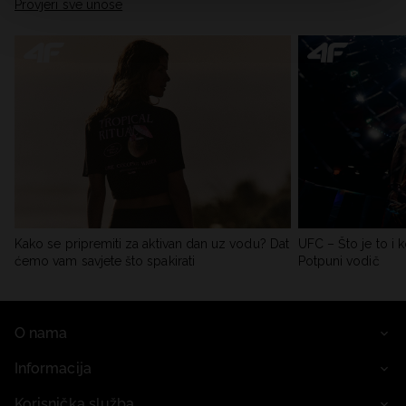
Provjeri sve unose
Kako se pripremiti za aktivan dan uz vodu? Dat
UFC – Što je to i k
ćemo vam savjete što spakirati
Potpuni vodič
O nama
Informacija
Korisnička služba