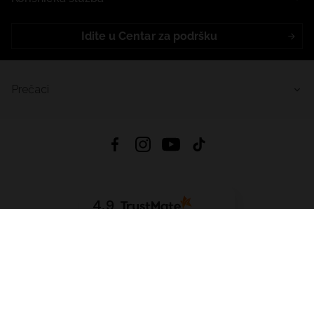
Idite u Centar za podršku
Prečaci
4.9
Na temelju
455
recenzije
iz svih vremena
Preuzmi Aplikaciju:
App Store
Google Play
App Gallery