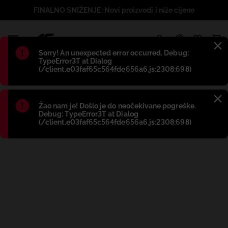
FINALNO SNIŽENJE: Novi proizvodi i niže cijene
1
Błąd
:
Sorry! An unexpected error occurred. Debug:
TypeError3T at Dialog
(/client.e03faf65c564fde656a6.js:2308:698)
Błąd
:
Žao nam je! Došlo je do neočekivane pogreške.
Debug: TypeError3T at Dialog
(/client.e03faf65c564fde656a6.js:2308:698)