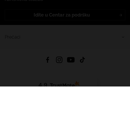
Idite u Centar za podršku
Prečaci
4.9
Na temelju
455
recenzije
iz svih vremena
Preuzmi Aplikaciju:
App Store
Google Play
App Gallery