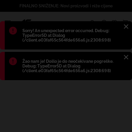
FINALNO SNIŽENJE: Novi proizvodi i niže cijene
1
Błąd
:
Sorry! An unexpected error occurred. Debug:
TypeError5D at Dialog
(/client.e03faf65c564fde656a6.js:2308:698)
Błąd
:
Žao nam je! Došlo je do neočekivane pogreške.
Debug: TypeError5D at Dialog
(/client.e03faf65c564fde656a6.js:2308:698)