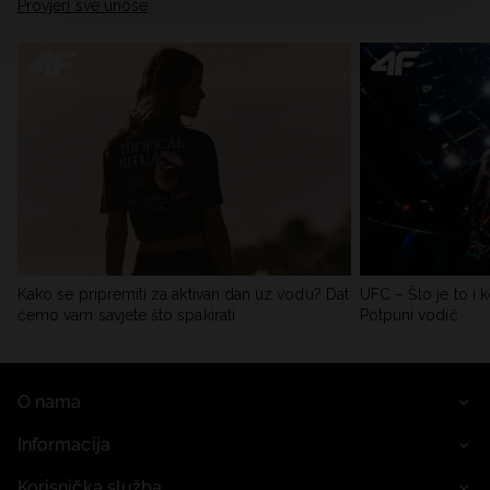
Provjeri sve unose
Kako se pripremiti za aktivan dan uz vodu? Dat
UFC – Što je to i k
ćemo vam savjete što spakirati
Potpuni vodič
O nama
Informacija
Korisnička služba