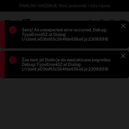
FINALNO SNIŽENJE: Novi proizvodi i niže cijene
1
Błąd
:
Sorry! An unexpected error occurred. Debug:
TypeError45Z at Dialog
(/client.e03faf65c564fde656a6.js:2308:698)
Błąd
:
Žao nam je! Došlo je do neočekivane pogreške.
Debug: TypeError45Z at Dialog
(/client.e03faf65c564fde656a6.js:2308:698)