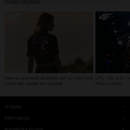
Provjeri sve unose
Kako se pripremiti za aktivan dan uz vodu? Dat
UFC – Što je to i k
ćemo vam savjete što spakirati
Potpuni vodič
O nama
Informacija
Korisnička služba