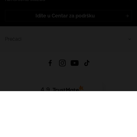
Idite u Centar za podršku
Prečaci
4.9
Na temelju
455
recenzije
iz svih vremena
Preuzmi Aplikaciju:
App Store
Google Play
App Gallery