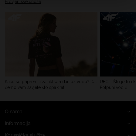
Provjeri sve unose
Kako se pripremiti za aktivan dan uz vodu? Dat
UFC – Što je to i k
ćemo vam savjete što spakirati
Potpuni vodič
O nama
Informacija
Korisnička služba