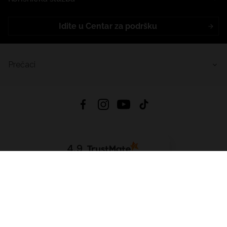
Idite u Centar za podršku
Prečaci
4.9
Na temelju
455
recenzije
iz svih vremena
Preuzmi Aplikaciju:
App Store
Google Play
App Gallery