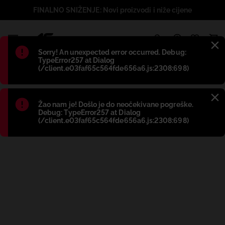
FINALNO SNIŽENJE: Novi proizvodi i niže cijene
1
Błąd
:
Sorry! An unexpected error occurred. Debug:
TypeError257 at Dialog
(/client.e03faf65c564fde656a6.js:2308:698)
Błąd
:
Žao nam je! Došlo je do neočekivane pogreške.
Debug: TypeError257 at Dialog
(/client.e03faf65c564fde656a6.js:2308:698)