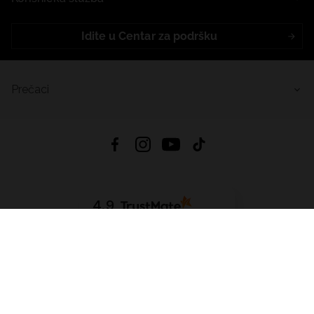
Idite u Centar za podršku
Prečaci
4.9
Na temelju
455
recenzije
iz svih vremena
Preuzmi Aplikaciju:
App Store
Google Play
App Gallery