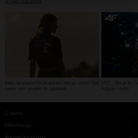
Provjeri sve unose
Kako se pripremiti za aktivan dan uz vodu? Dat
UFC – Što je to i k
ćemo vam savjete što spakirati
Potpuni vodič
O nama
Informacija
Korisnička služba