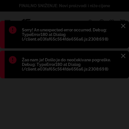
FINALNO SNIŽENJE: Novi proizvodi i niže cijene
1
Błąd
:
Sorry! An unexpected error occurred. Debug:
TypeError180 at Dialog
(/client.e03faf65c564fde656a6.js:2308:698)
Błąd
:
Žao nam je! Došlo je do neočekivane pogreške.
Debug: TypeError180 at Dialog
(/client.e03faf65c564fde656a6.js:2308:698)