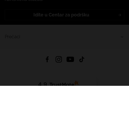
Idite u Centar za podršku
Prečaci
4.9
Na temelju
455
recenzije
iz svih vremena
Preuzmi Aplikaciju:
App Store
Google Play
App Gallery