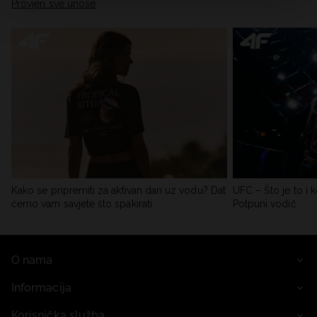
Provjeri sve unose
Kako se pripremiti za aktivan dan uz vodu? Dat
UFC – Što je to i k
ćemo vam savjete što spakirati
Potpuni vodič
O nama
Informacija
Korisnička služba