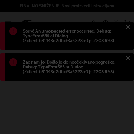
FINALNO SNIŽENJE: Novi proizvodi i niže cijene
1
Błąd
:
Sorry! An unexpected error occurred. Debug:
TypeError585 at Dialog
(/client.b81143d2dbcf3a5323b0.js:2308:698)
Błąd
:
Žao nam je! Došlo je do neočekivane pogreške.
Debug: TypeError585 at Dialog
(/client.b81143d2dbcf3a5323b0.js:2308:698)