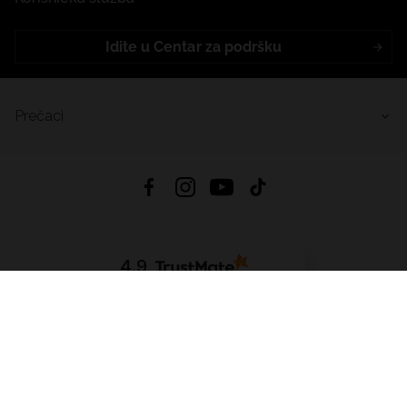
Idite u Centar za podršku
Prečaci
4.9
Na temelju
453
recenzije
iz svih vremena
Preuzmi Aplikaciju:
App Store
Google Play
App Gallery