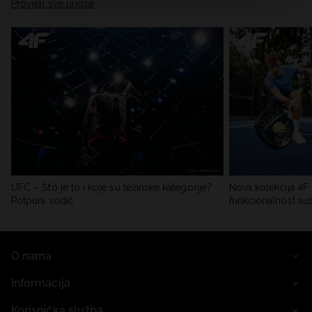
Provjeri sve unose
UFC – Što je to i koje su težinske kategorije?
Nova kolekcija 4F 
Potpuni vodič
funkcionalnost su
O nama
Informacija
Korisnička služba