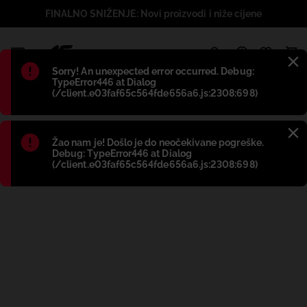
FINALNO SNIŽENJE: Novi proizvodi i niže cijene
1
Błąd
:
Sorry! An unexpected error occurred. Debug:
TypeError446 at Dialog
(/client.e03faf65c564fde656a6.js:2308:698)
Błąd
:
Žao nam je! Došlo je do neočekivane pogreške.
Debug: TypeError446 at Dialog
(/client.e03faf65c564fde656a6.js:2308:698)