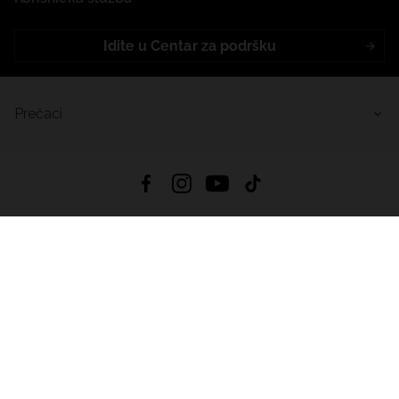
Idite u Centar za podršku
Prečaci
4.9
Na temelju
455
recenzije
iz svih vremena
Preuzmi Aplikaciju:
App Store
Google Play
App Gallery