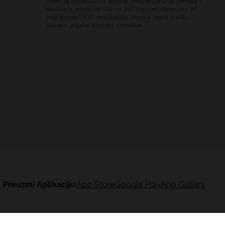
Brend je nastao 2003. godine, prisutan je u 39 zemalja i
obuhvaća mrežu od više od 350 trgovina. Danas tim 4F
broji gotovo 1300 zaposlenika, a tvrtka spada među
najveće poljske sportske brendove.
Preuzmi Aplikaciju:
App Store
Google Play
App Gallery