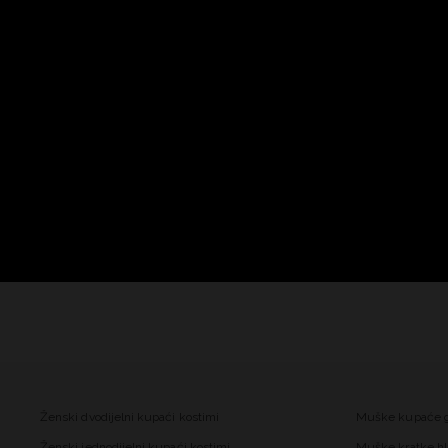
Ženski dvodijelni kupaći kostimi
Muške kupaće 
Ženski jednodijelni kupaći kostimi
Muške kratke hl