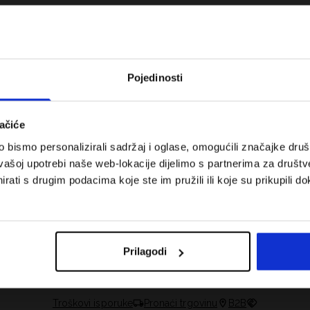
Pojedinosti
ačiće
bismo personalizirali sadržaj i oglase, omogućili značajke društv
vašoj upotrebi naše web-lokacije dijelimo s partnerima za društv
rati s drugim podacima koje ste im pružili ili koje su prikupili do
 koje su težinske
Nova kolekcija 4F za tenis i padel.
uni vodič
Sportska funkcionalnost susreće
moderan stil.
Prilagodi
Troškovi isporuke
Pronaći trgovinu
B2B