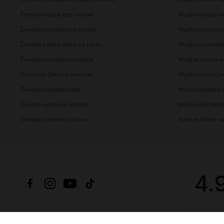
Ženske majice bez rukava
Muške majice b
Ženske biciklističke majice
Muške pamučne
Ženske kratke hlače za plažu
Muške biciklisti
Ženske biciklističke hlače
Muške sportske 
Pamučne ženske trenirke
Muške pamučne 
Ženske baseball kape
Muške japanke i
Ženske sportske sandale
Muške bejzbols
Ženske torbe oko struka
Torbice i torbe 
4.