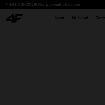
FINALNO SNIŽENJE: Novi proizvodi i niže cijene
Novo
Muškarci
Žen