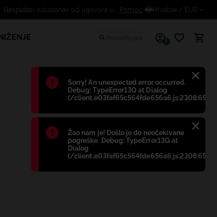
Pomoć
Besplatan odustanak od ugo
Hrvatski
/ EUR
NIŽENJE
1
Błąd
:
Sorry! An unexpected error occurred.
Debug: TypeError13Q at Dialog
(/client.e03faf65c564fde656a6.js:2308:698)
Błąd
:
Žao nam je! Došlo je do neočekivane
pogreške. Debug: TypeError13Q at
Dialog
(/client.e03faf65c564fde656a6.js:2308:698)