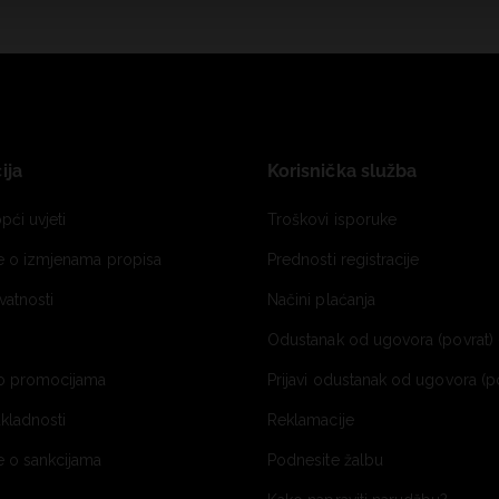
ija
Korisnička služba
pći uvjeti
Troškovi isporuke
je o izmjenama propisa
Prednosti registracije
ivatnosti
Načini plaćanja
Odustanak od ugovora (povrat) 
o promocijama
Prijavi odustanak od ugovora (p
ukladnosti
Reklamacije
e o sankcijama
Podnesite žalbu