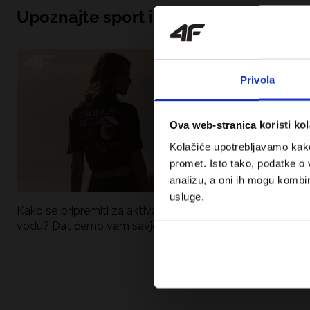
Upoznajte sport iznutra
Privola
Ova web-stranica koristi kol
Kolačiće upotrebljavamo kako 
promet. Isto tako, podatke o 
analizu, a oni ih mogu kombini
usluge.
Kako se pripremiti za aktivan dan uz
UFC – Što je to i
vodu? Dat ćemo vam savjete što
kategorije? Potp
spakirati