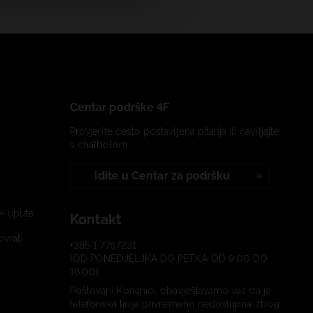
Centar podrške 4F
Provjerite često postavljena pitanja ili čavrljajte
s chatbotom:
Idite u Centar za podršku
– upute
Kontakt
ovrat)
+385 1 7757231
(OD PONEDJELJKA DO PETKA OD 9:00 DO
16:00)
Poštovani Korisnici, obavještavamo vas da je
telefonska linija privremeno nedostupna zbog