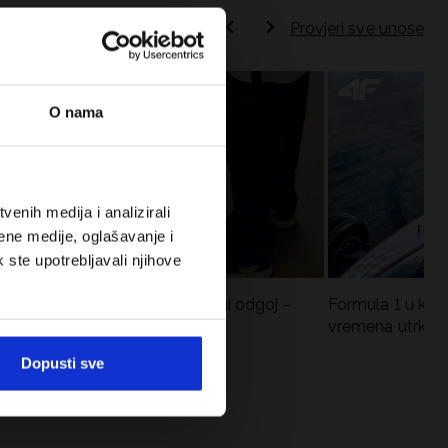
Provjeri sve unose
O nama
enih medija i analizirali
ene medije, oglašavanje i
k ste upotrebljavali njihove
Koje cipele nositi za tjelesni odgoj –
Formula 1 u krat
dilema za roditelje i djecu
vremena utrka, re
vozači
Dopusti sve