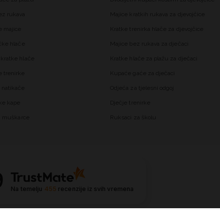
ez rukava
Majice kratkih rukava za djevojčice
 majice
Kratke trenirka hlače za djevojčice
čke hlače
Majice bez rukava za dječaci
kratke hlače
Kratke hlače za plažu za dječaci
trenirke
Kupaće gaće za dječaci
 natikače
Odjeća za tjelesni odgoj
ke kape
Dječje trenirke
za muškarce
Ruksaci za školu
9
Na temelju
455
recenzije
iz svih vremena