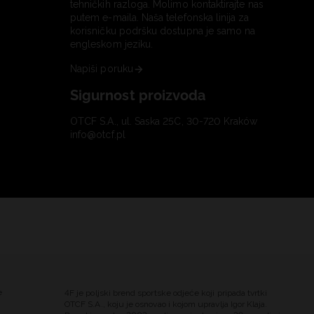
tehničkih razloga. Molimo kontaktirajte nas
putem e-maila. Naša telefonska linija za
korisničku podršku dostupna je samo na
engleskom jeziku.
Napiši poruku
Sigurnost proizvoda
OTCF S.A., ul. Saska 25C, 30-720 Kraków
info@otcf.pl
e
4F je poljski brend sportske odjeće koji pripada tvrtki
OTCF S.A., koju je osnovao i kojom upravlja Igor Klaja.