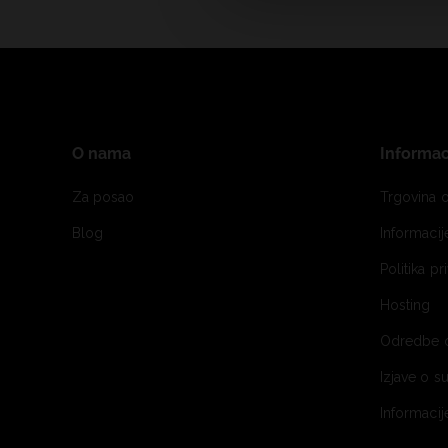
O nama
Informac
Za posao
Trgovina o
Blog
Informaci
Politika pr
Hosting
Odredbe 
Izjave o s
Informacij