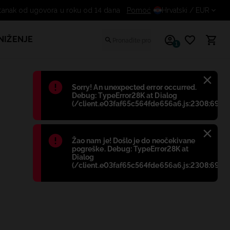
tanak od ugovora u roku od 14 dana
Pomoć
Hrvatski
/ EUR
NIŽENJE
1
Błąd
:
Sorry! An unexpected error occurred.
Debug: TypeError28K at Dialog
(/client.e03faf65c564fde656a6.js:2308:698)
Błąd
:
Žao nam je! Došlo je do neočekivane
pogreške. Debug: TypeError28K at
Dialog
(/client.e03faf65c564fde656a6.js:2308:698)