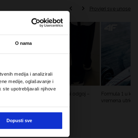
Provjeri sve unose
O nama
enih medija i analizirali
ene medije, oglašavanje i
k ste upotrebljavali njihove
Koje cipele nositi za tjelesni odgoj –
Formula 1 u krat
dilema za roditelje i djecu
vremena utrka, re
vozači
Dopusti sve