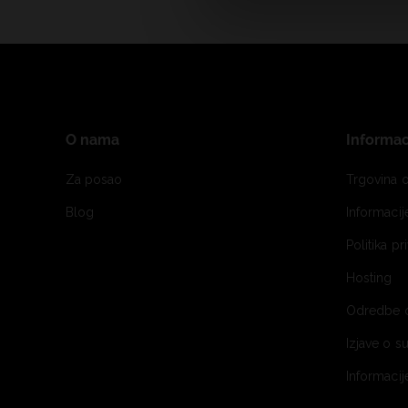
O nama
Informac
Za posao
Trgovina o
Blog
Informaci
Politika pr
Hosting
Odredbe 
Izjave o s
Informacij