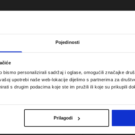
Pojedinosti
ačiće
bismo personalizirali sadržaj i oglase, omogućili značajke društv
vašoj upotrebi naše web-lokacije dijelimo s partnerima za društv
rati s drugim podacima koje ste im pružili ili koje su prikupili do
 koje su težinske
Nova kolekcija 4F za tenis i padel.
uni vodič
Sportska funkcionalnost susreće
moderan stil.
Prilagodi
Troškovi isporuke
Pronaći trgovinu
B2B