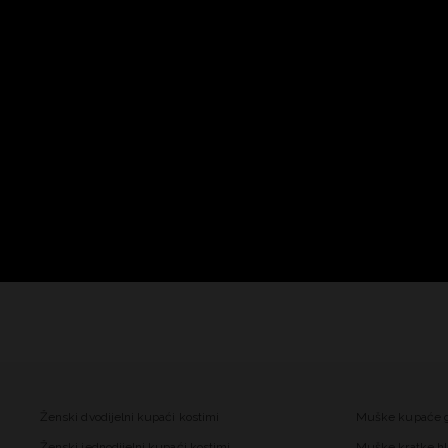
Ženski dvodijelni kupaći kostimi
Muške kupaće 
Ženski jednodijelni kupaći kostimi
Muške kratke hl