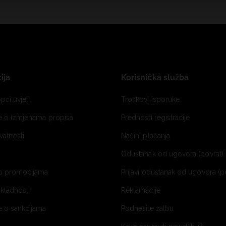
ija
Korisnička služba
pći uvjeti
Troškovi isporuke
je o izmjenama propisa
Prednosti registracije
ivatnosti
Načini plaćanja
Odustanak od ugovora (povrat) 
o promocijama
Prijavi odustanak od ugovora (p
ukladnosti
Reklamacije
e o sankcijama
Podnesite žalbu