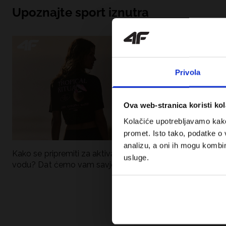
Upoznajte sport iznutra
Privola
Ova web-stranica koristi kol
Kolačiće upotrebljavamo kako 
promet. Isto tako, podatke o 
analizu, a oni ih mogu kombini
Kako se pripremiti za aktivan dan uz
UFC – Što je to i
usluge.
vodu? Dat ćemo vam savjete što
kategorije? Potp
spakirati