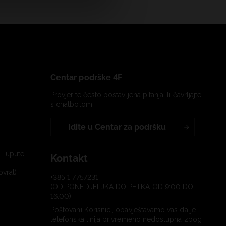
Centar podrške 4F
Provjerite često postavljena pitanja ili čavrljajte
s chatbotom:
Idite u Centar za podršku
– upute
Kontakt
ovrat)
+385 1 7757231
(OD PONEDJELJKA DO PETKA OD 9:00 DO
16:00)
Poštovani Korisnici, obavještavamo vas da je
telefonska linija privremeno nedostupna zbog