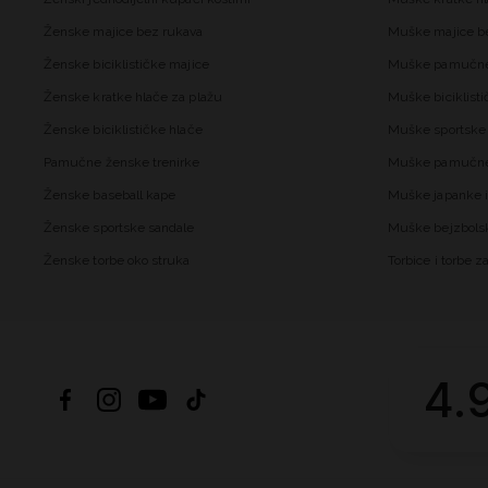
Ženske majice bez rukava
Muške majice b
Ženske biciklističke majice
Muške pamučne
Ženske kratke hlače za plažu
Muške biciklisti
Ženske biciklističke hlače
Muške sportske 
Pamučne ženske trenirke
Muške pamučne 
Ženske baseball kape
Muške japanke i
Ženske sportske sandale
Muške bejzbols
Ženske torbe oko struka
Torbice i torbe 
4.