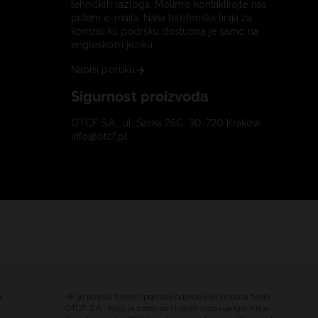
tehničkih razloga. Molimo kontaktirajte nas
putem e-maila. Naša telefonska linija za
korisničku podršku dostupna je samo na
engleskom jeziku.
Napiši poruku
Sigurnost proizvoda
OTCF S.A., ul. Saska 25C, 30-720 Kraków
info@otcf.pl
e
4F je poljski brend sportske odjeće koji pripada tvrtki
OTCF S.A., koju je osnovao i kojom upravlja Igor Klaja.