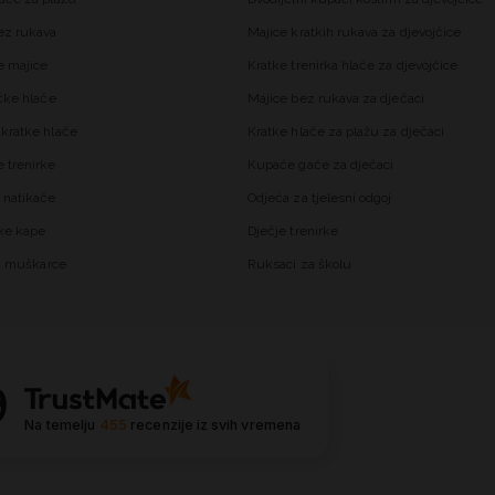
ez rukava
Majice kratkih rukava za djevojčice
 majice
Kratke trenirka hlače za djevojčice
čke hlače
Majice bez rukava za dječaci
kratke hlače
Kratke hlače za plažu za dječaci
trenirke
Kupaće gaće za dječaci
 natikače
Odjeća za tjelesni odgoj
ke kape
Dječje trenirke
za muškarce
Ruksaci za školu
9
Na temelju
455
recenzije
iz svih vremena