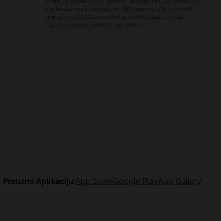
Brend je nastao 2003. godine, prisutan je u 39 zemalja i
obuhvaća mrežu od više od 350 trgovina. Danas tim 4F
broji gotovo 1300 zaposlenika, a tvrtka spada među
najveće poljske sportske brendove.
Preuzmi Aplikaciju:
App Store
Google Play
App Gallery