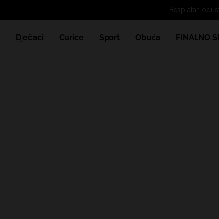
Besplatan odus
e
Dječaci
Curice
Sport
Obuća
FINALNO S