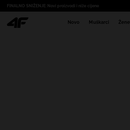
FINALNO SNIŽENJE: Novi proizvodi i niže cijene
Novo
Muškarci
Žen