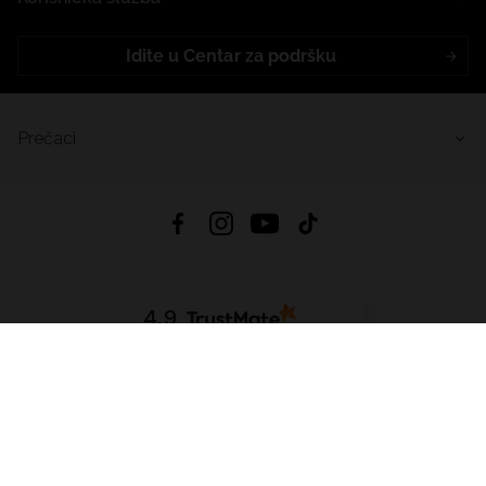
Idite u Centar za podršku
Prečaci
4.9
Na temelju
455
recenzije
iz svih vremena
Preuzmi Aplikaciju:
App Store
Google Play
App Gallery