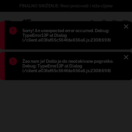
FINALNO SNIŽENJE: Novi proizvodi i niže cijene
1
Błąd
:
Sorry! An unexpected error occurred. Debug:
TypeError13P at Dialog
(/client.e03faf65c564fde656a6.js:2308:698)
Błąd
:
Žao nam je! Došlo je do neočekivane pogreške.
Debug: TypeError13P at Dialog
(/client.e03faf65c564fde656a6.js:2308:698)