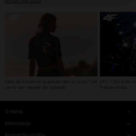
Provjeri sve unose
Kako se pripremiti za aktivan dan uz vodu? Dat
UFC – Što je to i k
ćemo vam savjete što spakirati
Potpuni vodič
O nama
Informacija
Korisnička služba