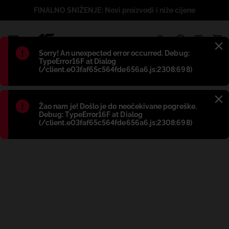
FINALNO SNIŽENJE: Novi proizvodi i niže cijene
1
Błąd
:
Sorry! An unexpected error occurred. Debug:
TypeError16F at Dialog
(/client.e03faf65c564fde656a6.js:2308:698)
Błąd
:
Žao nam je! Došlo je do neočekivane pogreške.
Debug: TypeError16F at Dialog
(/client.e03faf65c564fde656a6.js:2308:698)