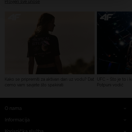
Provjeri sve unose
Kako se pripremiti za aktivan dan uz vodu? Dat
UFC – Što je to i k
ćemo vam savjete što spakirati
Potpuni vodič
O nama
Informacija
Korisnička služba