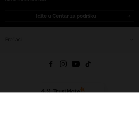
Idite u Centar za podršku
Prečaci
4.9
Na temelju
455
recenzije
iz svih vremena
Preuzmi Aplikaciju:
App Store
Google Play
App Gallery