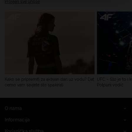
Provjeri sve unose
Kako se pripremiti za aktivan dan uz vodu? Dat
UFC – Što je to i k
ćemo vam savjete što spakirati
Potpuni vodič
O nama
Informacija
Korisnička služba