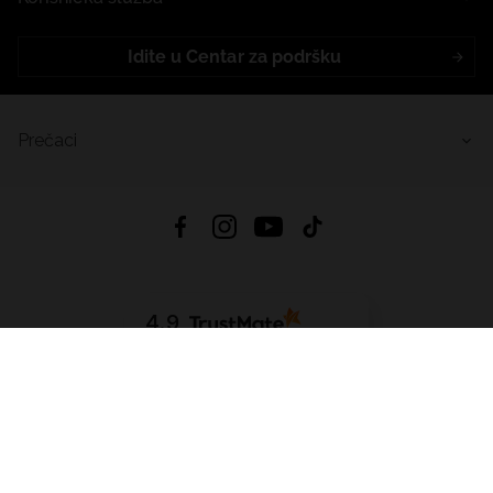
Idite u Centar za podršku
Prečaci
4.9
Na temelju
455
recenzije
iz svih vremena
Preuzmi Aplikaciju:
App Store
Google Play
App Gallery