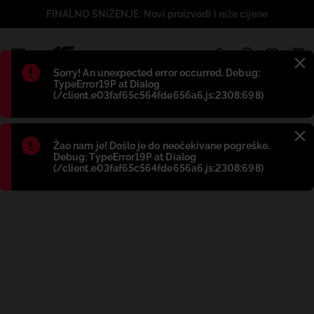
FINALNO SNIŽENJE: Novi proizvodi i niže cijene
1
Błąd
:
Sorry! An unexpected error occurred. Debug:
TypeError19P at Dialog
(/client.e03faf65c564fde656a6.js:2308:698)
Błąd
:
Žao nam je! Došlo je do neočekivane pogreške.
Debug: TypeError19P at Dialog
(/client.e03faf65c564fde656a6.js:2308:698)