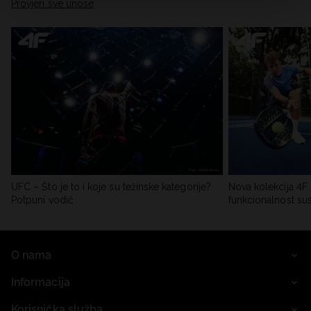
Provjeri sve unose
UFC – Što je to i koje su težinske kategorije?
Nova kolekcija 4F 
Potpuni vodič
funkcionalnost su
O nama
Informacija
Korisnička služba