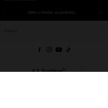
Idite u Centar za podršku
Prečaci
4.9
Na temelju
455
recenzije
iz svih vremena
Preuzmi Aplikaciju:
App Store
Google Play
App Gallery