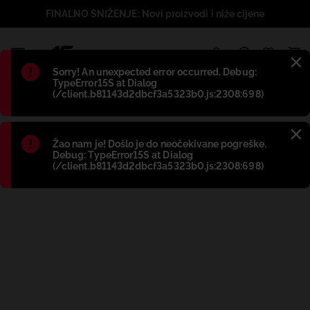
FINALNO SNIŽENJE: Novi proizvodi i niže cijene
1
Błąd
:
Sorry! An unexpected error occurred. Debug:
TypeError15S at Dialog
(/client.b81143d2dbcf3a5323b0.js:2308:698)
Błąd
:
Žao nam je! Došlo je do neočekivane pogreške.
Debug: TypeError15S at Dialog
(/client.b81143d2dbcf3a5323b0.js:2308:698)