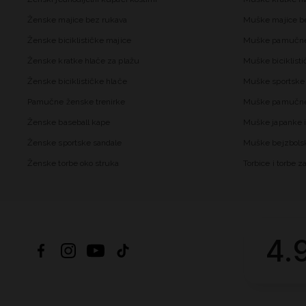
Ženske majice bez rukava
Muške majice b
Ženske biciklističke majice
Muške pamučne
Ženske kratke hlače za plažu
Muške biciklisti
Ženske biciklističke hlače
Muške sportske 
Pamučne ženske trenirke
Muške pamučne 
Ženske baseball kape
Muške japanke i
Ženske sportske sandale
Muške bejzbols
Ženske torbe oko struka
Torbice i torbe 
4.