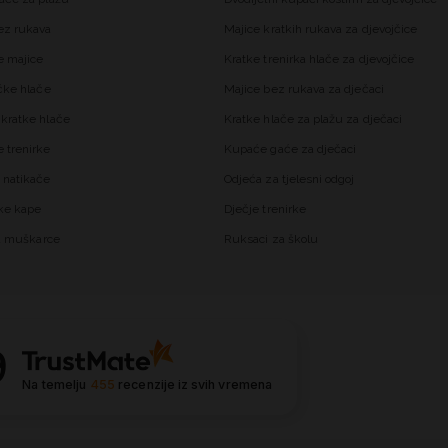
ez rukava
Majice kratkih rukava za djevojčice
 majice
Kratke trenirka hlače za djevojčice
čke hlače
Majice bez rukava za dječaci
kratke hlače
Kratke hlače za plažu za dječaci
trenirke
Kupaće gaće za dječaci
 natikače
Odjeća za tjelesni odgoj
ke kape
Dječje trenirke
za muškarce
Ruksaci za školu
9
Na temelju
455
recenzije
iz svih vremena