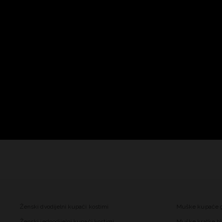
Ženski dvodijelni kupaći kostimi
Muške kupaće 
Ženski jednodijelni kupaći kostimi
Muške kratke hl