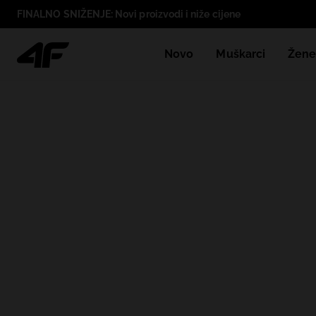
FINALNO SNIŽENJE: Novi proizvodi i niže cijene
Novo
Muškarci
Žen