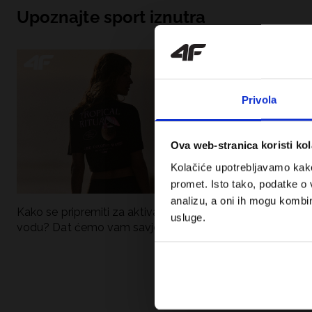
Upoznajte sport iznutra
Privola
Ova web-stranica koristi kol
Kolačiće upotrebljavamo kako 
promet. Isto tako, podatke o 
analizu, a oni ih mogu kombini
Kako se pripremiti za aktivan dan uz
UFC – Što je to i
usluge.
vodu? Dat ćemo vam savjete što
kategorije? Potp
spakirati