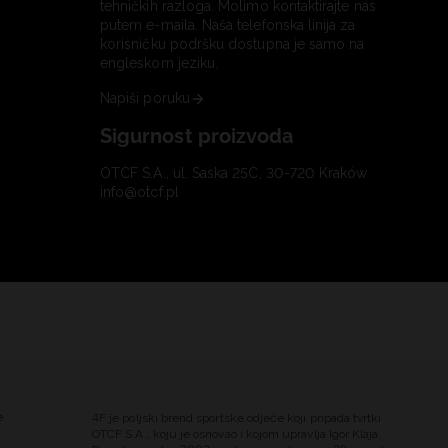
tehničkih razloga. Molimo kontaktirajte nas
putem e-maila. Naša telefonska linija za
korisničku podršku dostupna je samo na
engleskom jeziku.
Napiši poruku
Sigurnost proizvoda
OTCF S.A., ul. Saska 25C, 30-720 Kraków
info@otcf.pl
e
4F je poljski brend sportske odjeće koji pripada tvrtki
OTCF S.A., koju je osnovao i kojom upravlja Igor Klaja.