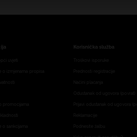
ija
Korisnička služba
pći uvjeti
Troškovi isporuke
je o izmjenama propisa
Prednosti registracije
ivatnosti
Načini plaćanja
Odustanak od ugovora (povrat) 
o promocijama
Prijavi odustanak od ugovora (p
ukladnosti
Reklamacije
e o sankcijama
Podnesite žalbu