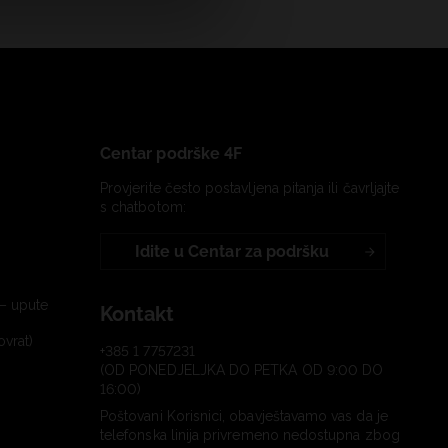
Centar podrške 4F
Provjerite često postavljena pitanja ili čavrljajte
s chatbotom:
Idite u Centar za podršku
– upute
Kontakt
ovrat)
+385 1 7757231
(OD PONEDJELJKA DO PETKA OD 9:00 DO
16:00)
Poštovani Korisnici, obavještavamo vas da je
telefonska linija privremeno nedostupna zbog