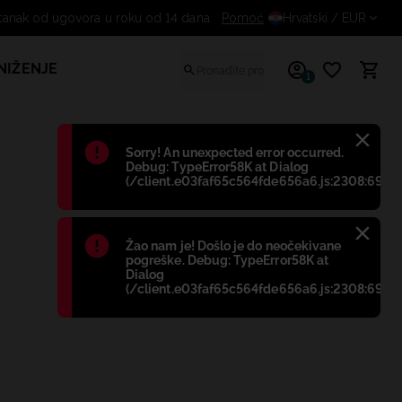
Besplatan odustanak od ugovora u roku od 14 dana
Pomoć
Hrvatski
/ EUR
NIŽENJE
1
Błąd
:
Sorry! An unexpected error occurred.
Debug: TypeError58K at Dialog
(/client.e03faf65c564fde656a6.js:2308:698)
Błąd
:
Žao nam je! Došlo je do neočekivane
pogreške. Debug: TypeError58K at
Dialog
(/client.e03faf65c564fde656a6.js:2308:698)