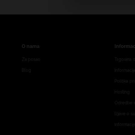
O nama
Informac
Za posao
Trgovina o
Blog
Informaci
Politika pr
Hosting
Odredbe 
Izjave o s
Informacij