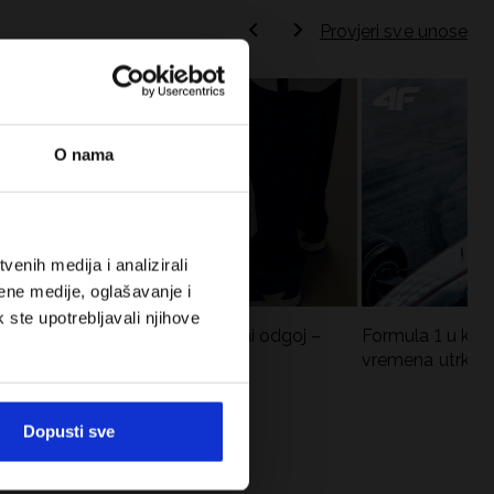
Provjeri sve unose
O nama
enih medija i analizirali
ene medije, oglašavanje i
k ste upotrebljavali njihove
Koje cipele nositi za tjelesni odgoj –
Formula 1 u krat
dilema za roditelje i djecu
vremena utrka, re
vozači
Dopusti sve