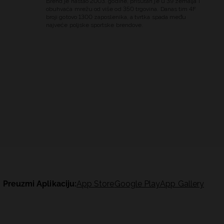
Brend je nastao 2003. godine, prisutan je u 39 zemalja i
obuhvaća mrežu od više od 350 trgovina. Danas tim 4F
broji gotovo 1300 zaposlenika, a tvrtka spada među
najveće poljske sportske brendove.
Preuzmi Aplikaciju:
App Store
Google Play
App Gallery