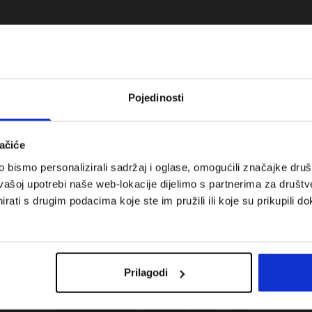
Pojedinosti
ačiće
bismo personalizirali sadržaj i oglase, omogućili značajke društv
vašoj upotrebi naše web-lokacije dijelimo s partnerima za društv
rati s drugim podacima koje ste im pružili ili koje su prikupili do
 koje su težinske
Nova kolekcija 4F za tenis i padel.
uni vodič
Sportska funkcionalnost susreće
moderan stil.
Prilagodi
Troškovi isporuke
Pronaći trgovinu
B2B