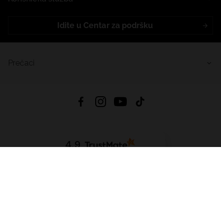
Idite u Centar za podršku
Prečaci
4.9
Na temelju
455
recenzije
iz svih vremena
Preuzmi Aplikaciju:
App Store
Google Play
App Gallery