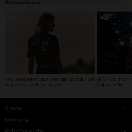
Provjeri sve unose
Kako se pripremiti za aktivan dan uz vodu? Dat
UFC – Što je to i k
ćemo vam savjete što spakirati
Potpuni vodič
O nama
Informacija
Korisnička služba