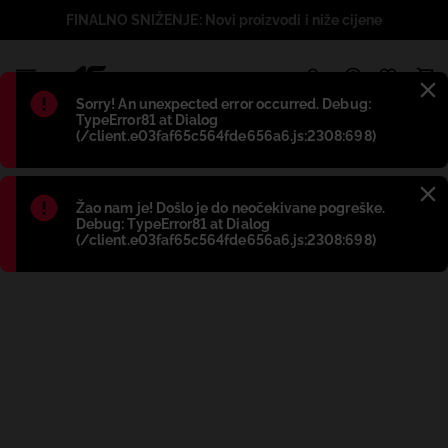
FINALNO SNIŽENJE: Novi proizvodi i niže cijene
1
Błąd
:
Sorry! An unexpected error occurred. Debug:
TypeError81 at Dialog
(/client.e03faf65c564fde656a6.js:2308:698)
Błąd
:
Žao nam je! Došlo je do neočekivane pogreške.
Debug: TypeError81 at Dialog
(/client.e03faf65c564fde656a6.js:2308:698)