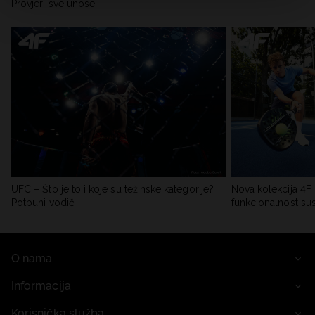
Provjeri sve unose
UFC – Što je to i koje su težinske kategorije?
Nova kolekcija 4F 
Potpuni vodič
funkcionalnost su
O nama
Informacija
Korisnička služba