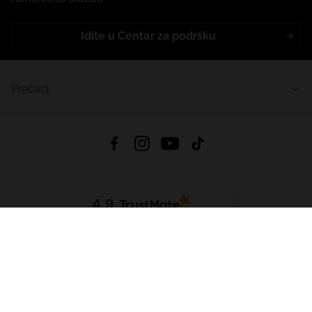
Idite u Centar za podršku
Prečaci
4.9
Na temelju
455
recenzije
iz svih vremena
Preuzmi Aplikaciju:
App Store
Google Play
App Gallery