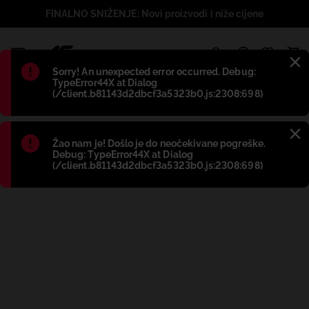
FINALNO SNIŽENJE: Novi proizvodi i niže cijene
1
Błąd
:
Sorry! An unexpected error occurred. Debug:
TypeError44X at Dialog
(/client.b81143d2dbcf3a5323b0.js:2308:698)
Błąd
:
Žao nam je! Došlo je do neočekivane pogreške.
Debug: TypeError44X at Dialog
(/client.b81143d2dbcf3a5323b0.js:2308:698)