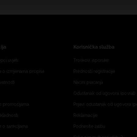
ija
Korisnička služba
pći uvjeti
Troškovi isporuke
je o izmjenama propisa
Prednosti registracije
ivatnosti
Načini plaćanja
Odustanak od ugovora (povrat) 
o promocijama
Prijavi odustanak od ugovora (p
ukladnosti
Reklamacije
e o sankcijama
Podnesite žalbu