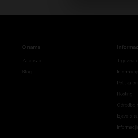
O nama
Informac
Za posao
Trgovina o
Blog
Informaci
Politika pr
Hosting
Odredbe 
Izjave o s
Informacij