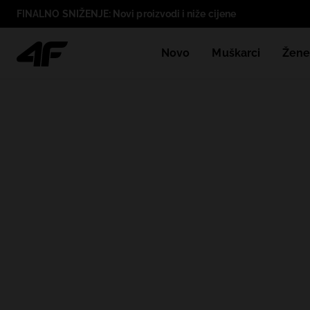
FINALNO SNIŽENJE: Novi proizvodi i niže cijene
Novo
Muškarci
Žen