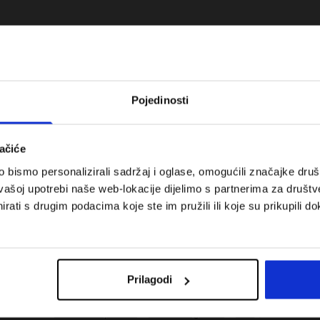
Pojedinosti
ačiće
bismo personalizirali sadržaj i oglase, omogućili značajke društv
vašoj upotrebi naše web-lokacije dijelimo s partnerima za društv
rati s drugim podacima koje ste im pružili ili koje su prikupili do
 za tenis i padel.
Koje cipele nositi za tjelesni odgoj –
onalnost susreće
dilema za roditelje i djecu
Prilagodi
Troškovi isporuke
Pronaći trgovinu
B2B