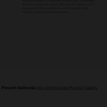
Brend je nastao 2003. godine, prisutan je u 39 zemalja i
obuhvaća mrežu od više od 350 trgovina. Danas tim 4F
broji gotovo 1300 zaposlenika, a tvrtka spada među
najveće poljske sportske brendove.
Preuzmi Aplikaciju:
App Store
Google Play
App Gallery