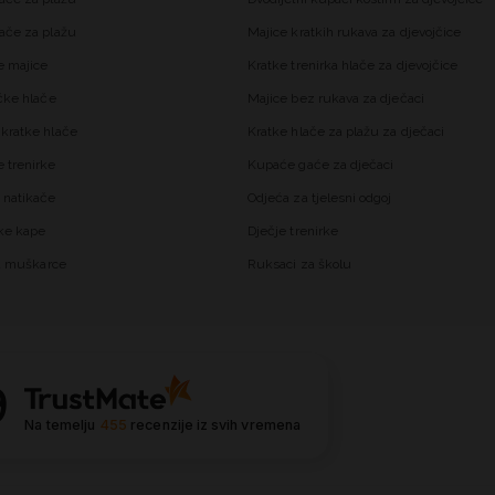
ače za plažu
Majice kratkih rukava za djevojčice
 majice
Kratke trenirka hlače za djevojčice
čke hlače
Majice bez rukava za dječaci
kratke hlače
Kratke hlače za plažu za dječaci
trenirke
Kupaće gaće za dječaci
 natikače
Odjeća za tjelesni odgoj
ke kape
Dječje trenirke
za muškarce
Ruksaci za školu
9
Na temelju
455
recenzije
iz svih vremena