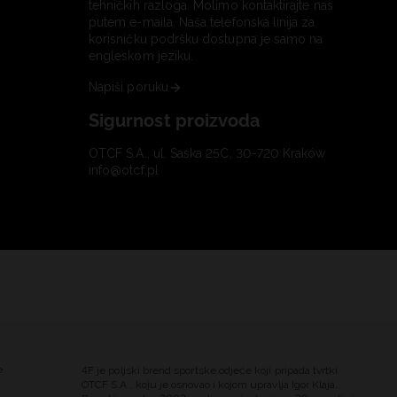
tehničkih razloga. Molimo kontaktirajte nas
putem e-maila. Naša telefonska linija za
korisničku podršku dostupna je samo na
engleskom jeziku.
Napiši poruku
Sigurnost proizvoda
OTCF S.A., ul. Saska 25C, 30-720 Kraków
info@otcf.pl
e
4F je poljski brend sportske odjeće koji pripada tvrtki
OTCF S.A., koju je osnovao i kojom upravlja Igor Klaja.