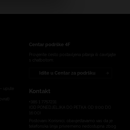
Centar podrške 4F
Provjerite često postavljena pitanja ili čavrljajte
s chatbotom:
Idite u Centar za podršku
– upute
Kontakt
ovrat)
+385 1 7757231
(OD PONEDJELJKA DO PETKA OD 9:00 DO
16:00)
Poštovani Korisnici, obavještavamo vas da je
telefonska linija privremeno nedostupna zbog