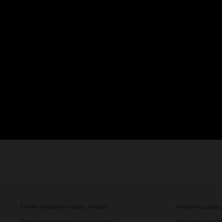
Ženski dvodijelni kupaći kostimi
Muške kupaće 
Ženski jednodijelni kupaći kostimi
Muške kratke hl