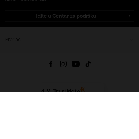
Idite u Centar za podršku
Prečaci
4.9
Na temelju
455
recenzije
iz svih vremena
Preuzmi Aplikaciju:
App Store
Google Play
App Gallery