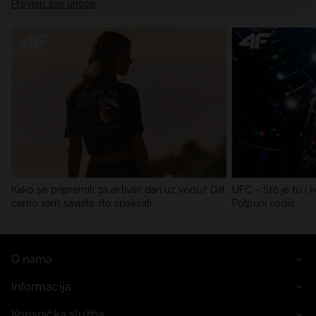
Provjeri sve unose
Kako se pripremiti za aktivan dan uz vodu? Dat
UFC – Što je to i k
ćemo vam savjete što spakirati
Potpuni vodič
O nama
Informacija
Korisnička služba