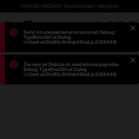
FINALNO SNIŽENJE: Novi proizvodi i niže cijene
1
Błąd
:
Sorry! An unexpected error occurred. Debug:
TypeError31H at Dialog
(/client.e03faf65c564fde656a6.js:2308:698)
Błąd
:
Žao nam je! Došlo je do neočekivane pogreške.
Debug: TypeError31H at Dialog
(/client.e03faf65c564fde656a6.js:2308:698)