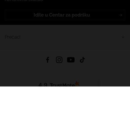
Idite u Centar za podršku
Prečaci
4.9
Na temelju
455
recenzije
iz svih vremena
Preuzmi Aplikaciju:
App Store
Google Play
App Gallery