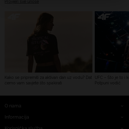
Provjeri sve unose
Kako se pripremiti za aktivan dan uz vodu? Dat
UFC – Što je to i k
ćemo vam savjete što spakirati
Potpuni vodič
O nama
Informacija
Korisnička služba