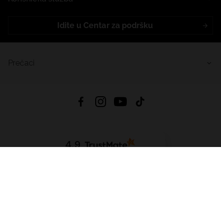
Idite u Centar za podršku
Prečaci
4.9
Na temelju
455
recenzije
iz svih vremena
Preuzmi Aplikaciju:
App Store
Google Play
App Gallery