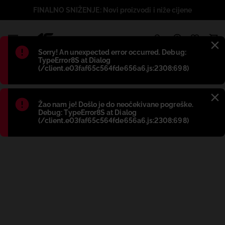
FINALNO SNIŽENJE: Novi proizvodi i niže cijene
1
Błąd
:
Sorry! An unexpected error occurred. Debug:
TypeError8S at Dialog
(/client.e03faf65c564fde656a6.js:2308:698)
Błąd
:
Žao nam je! Došlo je do neočekivane pogreške.
Debug: TypeError8S at Dialog
(/client.e03faf65c564fde656a6.js:2308:698)