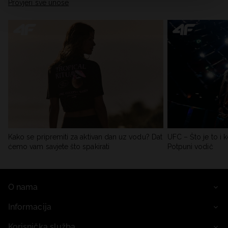
Provjeri sve unose
Kako se pripremiti za aktivan dan uz vodu? Dat
UFC – Što je to i k
ćemo vam savjete što spakirati
Potpuni vodič
O nama
Informacija
Korisnička služba