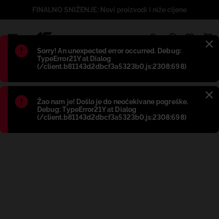
FINALNO SNIŽENJE: Novi proizvodi i niže cijene
1
Błąd
:
Sorry! An unexpected error occurred. Debug:
TypeError21Y at Dialog
(/client.b81143d2dbcf3a5323b0.js:2308:698)
Błąd
:
Žao nam je! Došlo je do neočekivane pogreške.
Debug: TypeError21Y at Dialog
(/client.b81143d2dbcf3a5323b0.js:2308:698)