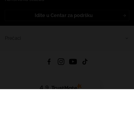
Idite u Centar za podršku
Prečaci
4.9
Na temelju
455
recenzije
iz svih vremena
Preuzmi Aplikaciju:
App Store
Google Play
App Gallery