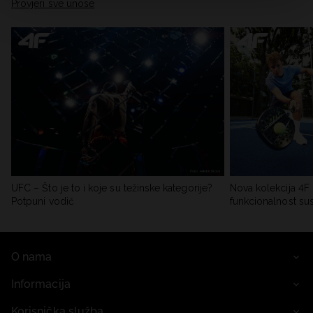
Provjeri sve unose
UFC – Što je to i koje su težinske kategorije?
Nova kolekcija 4F 
Potpuni vodič
funkcionalnost su
O nama
Informacija
Korisnička služba