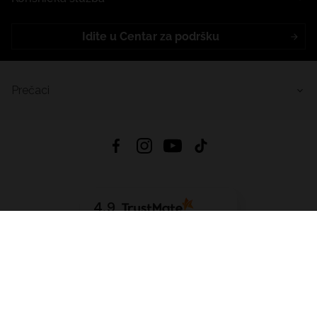
Idite u Centar za podršku
Prečaci
4.9
Na temelju
455
recenzije
iz svih vremena
Preuzmi Aplikaciju:
App Store
Google Play
App Gallery