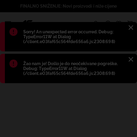
FINALNO SNIŽENJE: Novi proizvodi i niže cijene
1
Błąd
:
Sorry! An unexpected error occurred. Debug:
TypeError11W at Dialog
(/client.e03faf65c564fde656a6.js:2308:698)
Błąd
:
Žao nam je! Došlo je do neočekivane pogreške.
Debug: TypeError11W at Dialog
(/client.e03faf65c564fde656a6.js:2308:698)