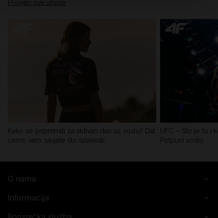
Provjeri sve unose
Kako se pripremiti za aktivan dan uz vodu? Dat
UFC – Što je to i k
ćemo vam savjete što spakirati
Potpuni vodič
O nama
Informacija
Korisnička služba