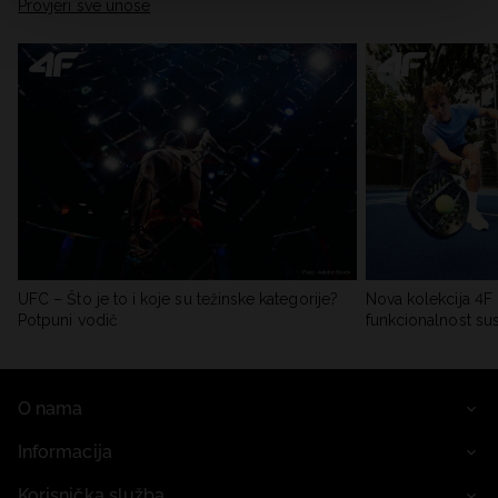
Provjeri sve unose
UFC – Što je to i koje su težinske kategorije?
Nova kolekcija 4F 
Potpuni vodič
funkcionalnost su
O nama
Informacija
Korisnička služba