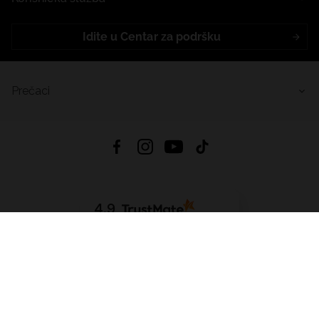
Idite u Centar za podršku
Prečaci
4.9
Na temelju
453
recenzije
iz svih vremena
Preuzmi Aplikaciju:
App Store
Google Play
App Gallery