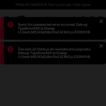
FINALNO SNIŽENJE: Novi proizvodi i niže cijene
1
Błąd
:
Sorry! An unexpected error occurred. Debug:
TypeError42D at Dialog
(/client.b81143d2dbcf3a5323b0.js:2308:698)
Błąd
:
Žao nam je! Došlo je do neočekivane pogreške.
Debug: TypeError42D at Dialog
(/client.b81143d2dbcf3a5323b0.js:2308:698)