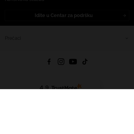
Idite u Centar za podršku
Prečaci
4.9
Na temelju
455
recenzije
iz svih vremena
Preuzmi Aplikaciju:
App Store
Google Play
App Gallery