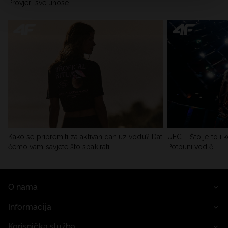
Provjeri sve unose
Kako se pripremiti za aktivan dan uz vodu? Dat
UFC – Što je to i k
ćemo vam savjete što spakirati
Potpuni vodič
O nama
Informacija
Korisnička služba