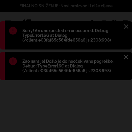
FINALNO SNIŽENJE: Novi proizvodi i niže cijene
1
Błąd
:
Sorry! An unexpected error occurred. Debug:
TypeError16G at Dialog
(/client.e03faf65c564fde656a6.js:2308:698)
Błąd
:
Žao nam je! Došlo je do neočekivane pogreške.
Debug: TypeError16G at Dialog
(/client.e03faf65c564fde656a6.js:2308:698)