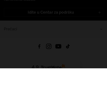
Idite u Centar za podršku
Prečaci
4.9
Na temelju
453
recenzije
iz svih vremena
Preuzmi Aplikaciju:
App Store
Google Play
App Gallery
Sva prava pridržana © 2026