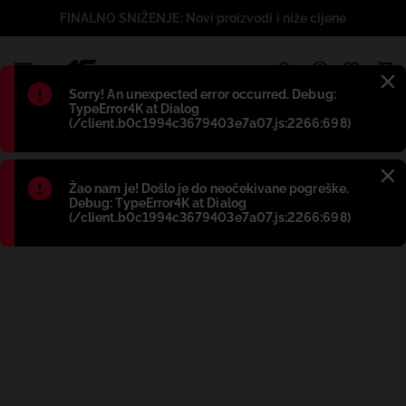
FINALNO SNIŽENJE: Novi proizvodi i niže cijene
1
Błąd
:
Sorry! An unexpected error occurred. Debug:
TypeError4K at Dialog
(/client.b0c1994c3679403e7a07.js:2266:698)
Błąd
:
Žao nam je! Došlo je do neočekivane pogreške.
Debug: TypeError4K at Dialog
(/client.b0c1994c3679403e7a07.js:2266:698)