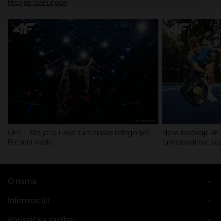
Provjeri sve unose
UFC – Što je to i koje su težinske kategorije?
Nova kolekcija 4F 
Potpuni vodič
funkcionalnost su
O nama
Informacija
Korisnička služba