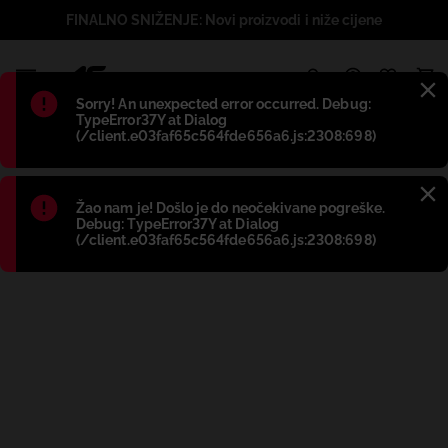
FINALNO SNIŽENJE: Novi proizvodi i niže cijene
1
Błąd
:
Sorry! An unexpected error occurred. Debug:
TypeError37Y at Dialog
(/client.e03faf65c564fde656a6.js:2308:698)
Błąd
:
Žao nam je! Došlo je do neočekivane pogreške.
Debug: TypeError37Y at Dialog
(/client.e03faf65c564fde656a6.js:2308:698)