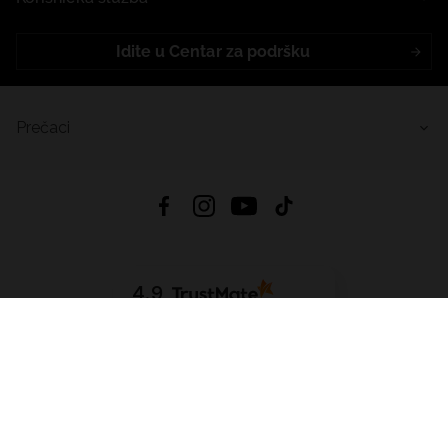
Idite u Centar za podršku
Prečaci
4.9
Na temelju
455
recenzije
iz svih vremena
Preuzmi Aplikaciju:
App Store
Google Play
App Gallery