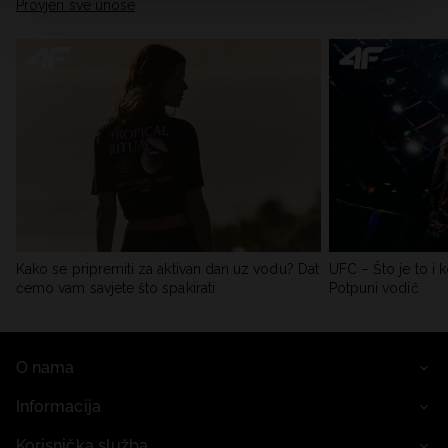
Provjeri sve unose
Kako se pripremiti za aktivan dan uz vodu? Dat
UFC – Što je to i k
ćemo vam savjete što spakirati
Potpuni vodič
O nama
Informacija
Korisnička služba