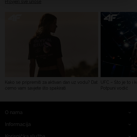
Provjeri sve unose
Kako se pripremiti za aktivan dan uz vodu? Dat
UFC – Što je to i k
ćemo vam savjete što spakirati
Potpuni vodič
O nama
Informacija
Korisnička služba