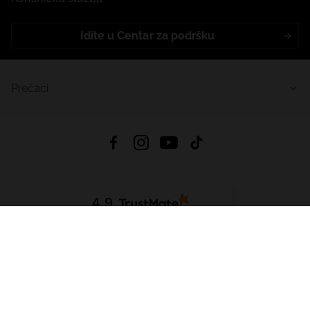
Idite u Centar za podršku
Prečaci
4.9
Na temelju
455
recenzije
iz svih vremena
Preuzmi Aplikaciju:
App Store
Google Play
App Gallery