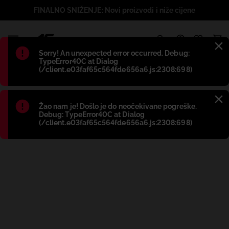
FINALNO SNIŽENJE: Novi proizvodi i niže cijene
1
Błąd
:
Sorry! An unexpected error occurred. Debug:
TypeError40C at Dialog
(/client.e03faf65c564fde656a6.js:2308:698)
Błąd
:
Žao nam je! Došlo je do neočekivane pogreške.
Debug: TypeError40C at Dialog
(/client.e03faf65c564fde656a6.js:2308:698)