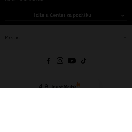
Idite u Centar za podršku
Prečaci
4.9
Na temelju
455
recenzije
iz svih vremena
Preuzmi Aplikaciju:
App Store
Google Play
App Gallery