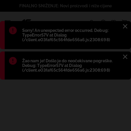
FINALNO SNIŽENJE: Novi proizvodi i niže cijene
1
Błąd
:
Sorry! An unexpected error occurred. Debug:
TypeError57V at Dialog
(/client.e03faf65c564fde656a6.js:2308:698)
Błąd
:
Žao nam je! Došlo je do neočekivane pogreške.
Debug: TypeError57V at Dialog
(/client.e03faf65c564fde656a6.js:2308:698)