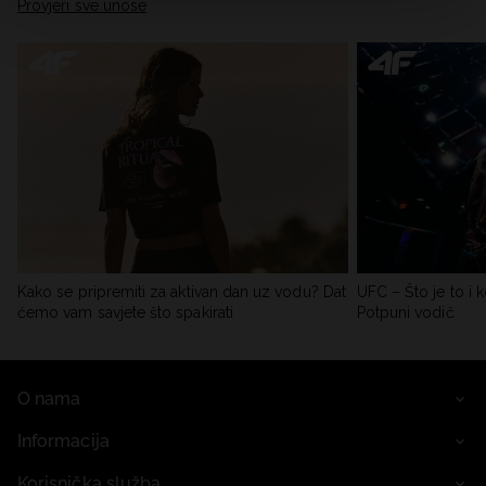
Provjeri sve unose
Kako se pripremiti za aktivan dan uz vodu? Dat
UFC – Što je to i k
ćemo vam savjete što spakirati
Potpuni vodič
O nama
Informacija
Korisnička služba