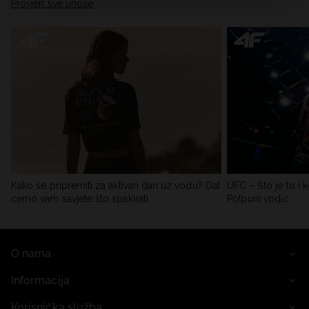
Provjeri sve unose
Kako se pripremiti za aktivan dan uz vodu? Dat
UFC – Što je to i k
ćemo vam savjete što spakirati
Potpuni vodič
O nama
Informacija
Korisnička služba