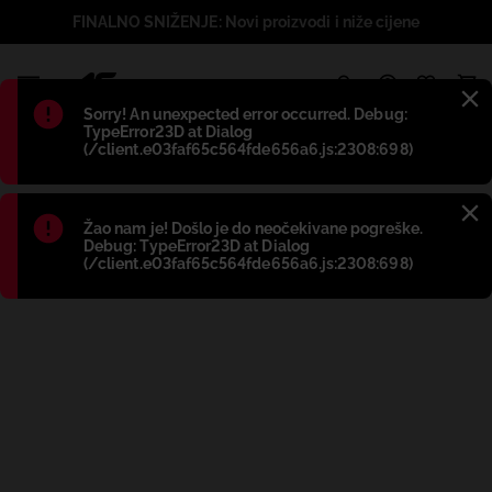
FINALNO SNIŽENJE: Novi proizvodi i niže cijene
1
Błąd
:
Sorry! An unexpected error occurred. Debug:
TypeError23D at Dialog
(/client.e03faf65c564fde656a6.js:2308:698)
Błąd
:
Žao nam je! Došlo je do neočekivane pogreške.
Debug: TypeError23D at Dialog
(/client.e03faf65c564fde656a6.js:2308:698)