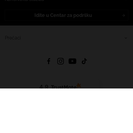
Idite u Centar za podršku
Prečaci
4.9
Na temelju
455
recenzije
iz svih vremena
Preuzmi Aplikaciju:
App Store
Google Play
App Gallery