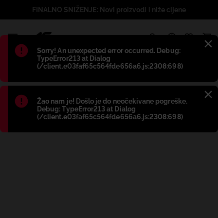
FINALNO SNIŽENJE: Novi proizvodi i niže cijene
1
Błąd
:
Sorry! An unexpected error occurred. Debug:
TypeError213 at Dialog
(/client.e03faf65c564fde656a6.js:2308:698)
Błąd
:
Žao nam je! Došlo je do neočekivane pogreške.
Debug: TypeError213 at Dialog
(/client.e03faf65c564fde656a6.js:2308:698)