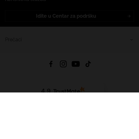
Idite u Centar za podršku
Prečaci
4.9
Na temelju
455
recenzije
iz svih vremena
Preuzmi Aplikaciju:
App Store
Google Play
App Gallery