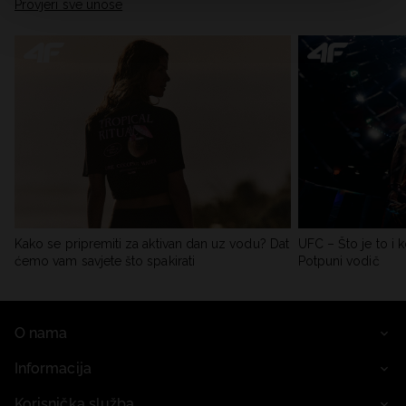
Provjeri sve unose
Kako se pripremiti za aktivan dan uz vodu? Dat
UFC – Što je to i k
ćemo vam savjete što spakirati
Potpuni vodič
O nama
Informacija
Korisnička služba