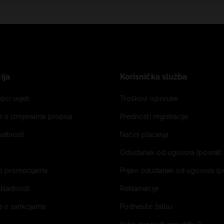
ija
Korisnička služba
pći uvjeti
Troškovi isporuke
je o izmjenama propisa
Prednosti registracije
ivatnosti
Načini plaćanja
Odustanak od ugovora (povrat) 
o promocijama
Prijavi odustanak od ugovora (p
ukladnosti
Reklamacije
e o sankcijama
Podnesite žalbu