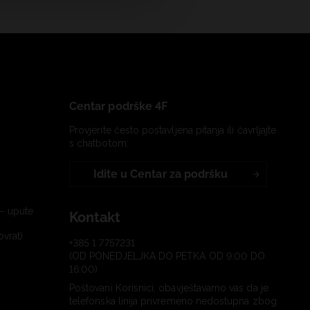
Centar podrške 4F
Provjerite često postavljena pitanja ili čavrljajte
s chatbotom:
Idite u Centar za podršku
– upute
Kontakt
ovrat)
+385 1 7757231
(OD PONEDJELJKA DO PETKA OD 9:00 DO
16:00)
Poštovani Korisnici, obavještavamo vas da je
telefonska linija privremeno nedostupna zbog