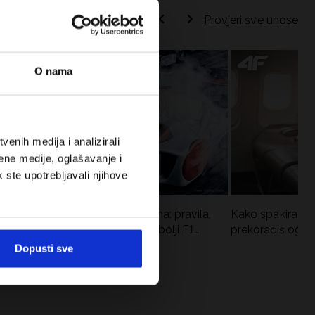
Provjeri sve unose
O nama
enih medija i analizirali
ene medije, oglašavanje i
k ste upotrebljavali njihove
Formula 1 u kratkim hlačama: pravila,
Kako spakirati r
vremena utrka, rekordi i najbolji F1
prekoračiš ogra
vozači
Dopusti sve