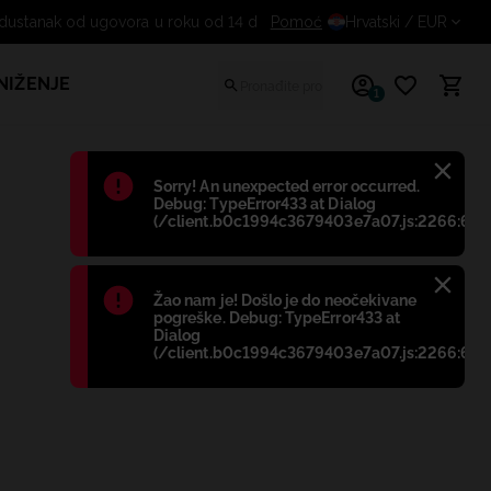
Pomoć
Besplatan odustanak od ugov
Hrvatski
/ EUR
NIŽENJE
1
Błąd
:
Sorry! An unexpected error occurred.
Debug: TypeError433 at Dialog
(/client.b0c1994c3679403e7a07.js:2266:698
Błąd
:
Žao nam je! Došlo je do neočekivane
pogreške. Debug: TypeError433 at
Dialog
(/client.b0c1994c3679403e7a07.js:2266:698