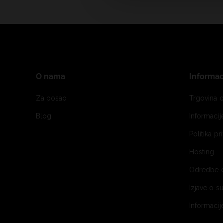
O nama
Informac
Za posao
Trgovina o
Blog
Informaci
Politika pr
Hosting
Odredbe 
Izjave o s
Informacij