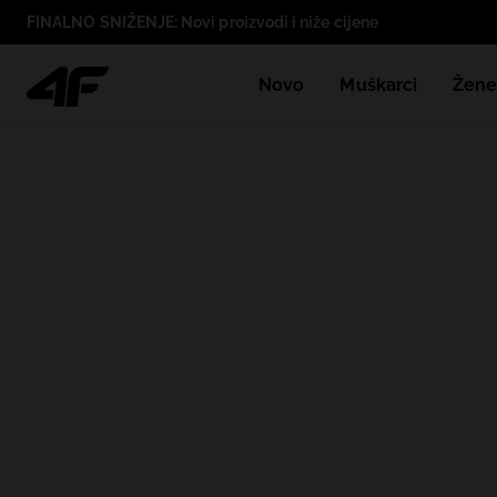
FINALNO SNIŽENJE: Novi proizvodi i niže cijene
Novo
Muškarci
Žen