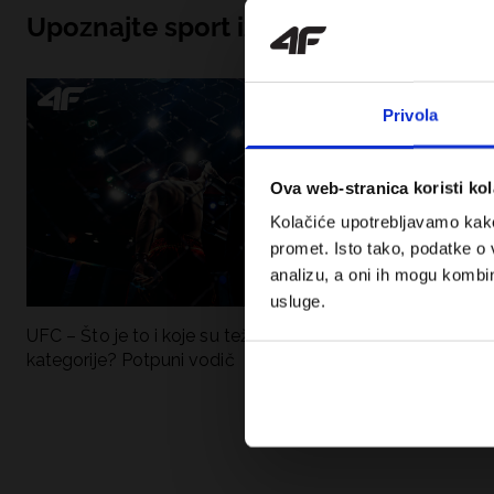
Upoznajte sport iznutra
Privola
Ova web-stranica koristi kol
Kolačiće upotrebljavamo kako 
promet. Isto tako, podatke o 
analizu, a oni ih mogu kombini
usluge.
UFC – Što je to i koje su težinske
Nova kolekcija 4F
kategorije? Potpuni vodič
Sportska funkci
moderan stil.