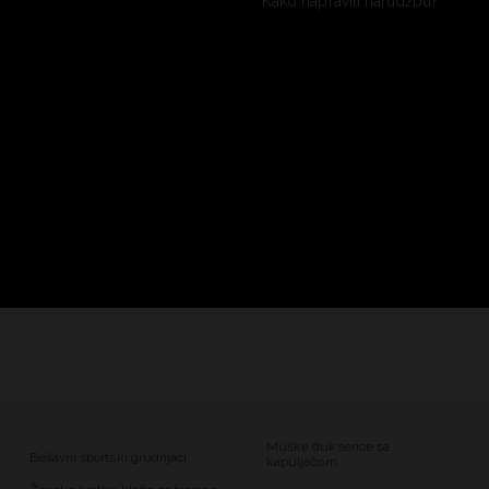
Kako napraviti narudžbu?
Muške dukserice sa
Bešavni sportski grudnjaci
kapuljačom