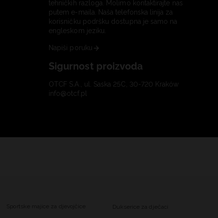
tehničkih razloga. Molimo kontaktirajte nas
putem e-maila. Naša telefonska linija za
korisničku podršku dostupna je samo na
engleskom jeziku.
Napiši poruku
Sigurnost proizvoda
OTCF S.A., ul. Saska 25C, 30-720 Kraków
info@otcf.pl
Sportske majice za djevojčice
Dukserice za dječaci