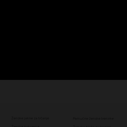
Ženske jakne za trčanje
Pamučne ženske trenirke
Ženske bokserice