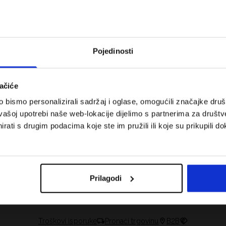
Pojedinosti
ačiće
bismo personalizirali sadržaj i oglase, omogućili značajke društv
vašoj upotrebi naše web-lokacije dijelimo s partnerima za društv
rati s drugim podacima koje ste im pružili ili koje su prikupili do
 za tenis i padel.
Koje cipele nositi za tjelesni odgoj –
onalnost susreće
dilema za roditelje i djecu
Prilagodi
Troškovi isporuke
Pronaći trgovinu
B2B