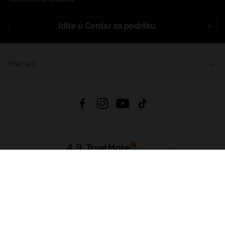
Idite u Centar za podršku
Prečaci
4.9
Na temelju
455
recenzije
iz svih vremena
Preuzmi Aplikaciju:
App Store
Google Play
App Gallery