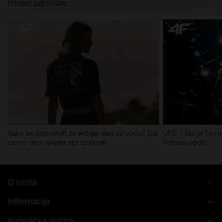
Provjeri sve unose
Kako se pripremiti za aktivan dan uz vodu? Dat
UFC – Što je to i k
ćemo vam savjete što spakirati
Potpuni vodič
O nama
Informacija
Korisnička služba