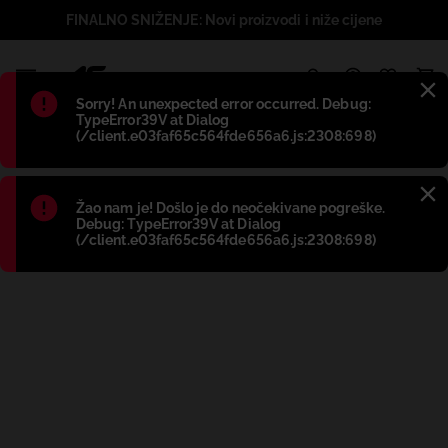
FINALNO SNIŽENJE: Novi proizvodi i niže cijene
1
Błąd
:
Sorry! An unexpected error occurred. Debug:
TypeError39V at Dialog
(/client.e03faf65c564fde656a6.js:2308:698)
Błąd
:
Žao nam je! Došlo je do neočekivane pogreške.
Debug: TypeError39V at Dialog
(/client.e03faf65c564fde656a6.js:2308:698)