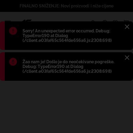
FINALNO SNIŽENJE: Novi proizvodi i niže cijene
1
Błąd
:
Sorry! An unexpected error occurred. Debug:
TypeError190 at Dialog
(/client.e03faf65c564fde656a6.js:2308:698)
Błąd
:
Žao nam je! Došlo je do neočekivane pogreške.
Debug: TypeError190 at Dialog
(/client.e03faf65c564fde656a6.js:2308:698)