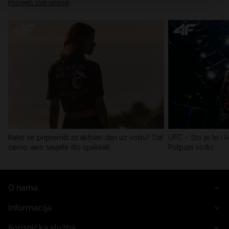
Provjeri sve unose
Kako se pripremiti za aktivan dan uz vodu? Dat
UFC – Što je to i k
ćemo vam savjete što spakirati
Potpuni vodič
O nama
Informacija
Korisnička služba