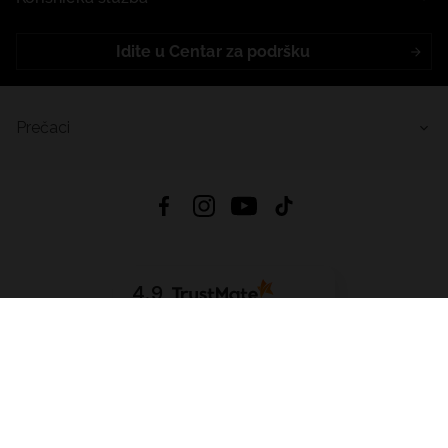
Idite u Centar za podršku
Prečaci
4.9
Na temelju
455
recenzije
iz svih vremena
Preuzmi Aplikaciju:
App Store
Google Play
App Gallery