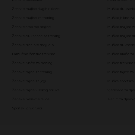
Ženske majice dugih rukava
Muške dukseric
Ženske majice za trening
Muške jakne za 
Ženske crop top majice
Muške majice za
Ženske dukserice za trening
Muške majice d
Ženske trenirke donji dio
Muške dukseric
Pamučne ženske trenirke
Muške hlače za 
Ženske hlače za trening
Muške trenirke d
Ženske tajice za trening
Muške tajice za 
Ženske tajice za jogu
Muška sportska 
Ženske tajice visokog struka
Vjetrovke za dje
Ženske bešavne tajice
T-shirt za djevoj
Sportski grudnjaci