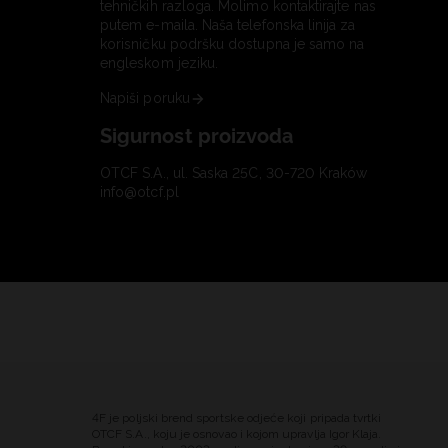
tehničkih razloga. Molimo kontaktirajte nas
putem e-maila. Naša telefonska linija za
korisničku podršku dostupna je samo na
engleskom jeziku.
Napiši poruku
Sigurnost proizvoda
OTCF S.A., ul. Saska 25C, 30-720 Kraków
info@otcf.pl
4F je poljski brend sportske odjeće koji pripada tvrtki
OTCF S.A., koju je osnovao i kojom upravlja Igor Klaja.