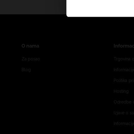
O nama
Informac
Za posao
Trgovina o
Blog
Informaci
Politika pr
Hosting
Odredbe 
Izjave o s
Informacij