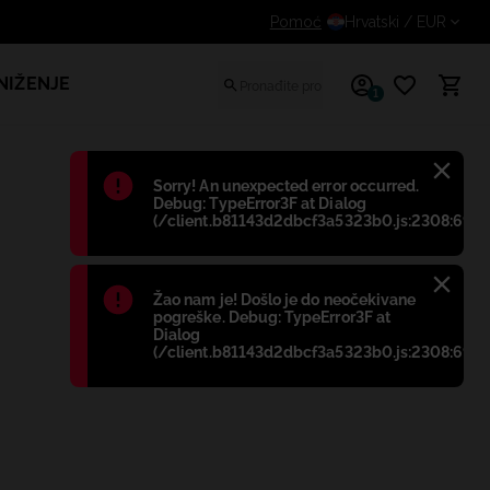
Dodatni popust za prijavljene kupce
Pomoć
Hrvatski
/ EUR
NIŽENJE
1
Błąd
:
Sorry! An unexpected error occurred.
Debug: TypeError3F at Dialog
(/client.b81143d2dbcf3a5323b0.js:2308:698)
Błąd
:
Žao nam je! Došlo je do neočekivane
pogreške. Debug: TypeError3F at
Dialog
(/client.b81143d2dbcf3a5323b0.js:2308:698)