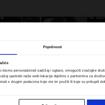
Pojedinosti
ačiće
bismo personalizirali sadržaj i oglase, omogućili značajke društv
 za tenis i padel.
Koje cipele nositi za tjelesni odgoj –
vašoj upotrebi naše web-lokacije dijelimo s partnerima za društv
onalnost susreće
dilema za roditelje i djecu
rati s drugim podacima koje ste im pružili ili koje su prikupili do
Troškovi isporuke
Pronaći trgovinu
B2B