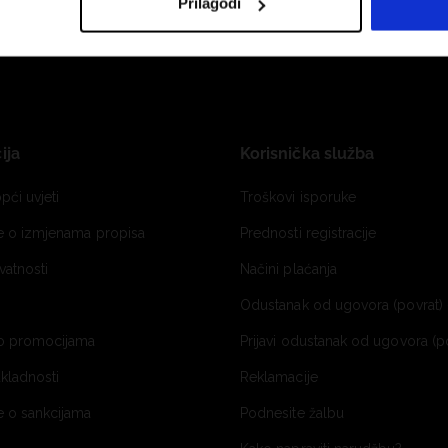
Prilagodi
ija
Korisnička služba
pći uvjeti
Troškovi isporuke
je o izmjenama propisa
Prednosti registracije
ivatnosti
Načini plaćanja
Odustanak od ugovora (povrat) 
o promocijama
Prijavi odustanak od ugovora (p
ukladnosti
Reklamacije
e o sankcijama
Podnesite žalbu