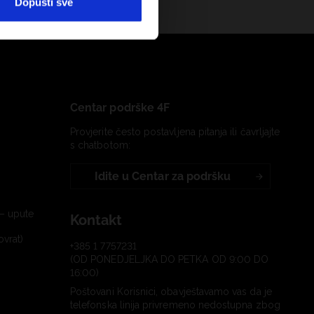
Dopusti sve
Centar podrške 4F
Provjerite često postavljena pitanja ili čavrljajte
s chatbotom:
Idite u Centar za podršku
– upute
Kontakt
ovrat)
+385 1 7757231
(OD PONEDJELJKA DO PETKA OD 9:00 DO
16:00)
Poštovani Korisnici, obavještavamo vas da je
telefonska linija privremeno nedostupna zbog