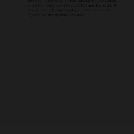
Brend je nastao 2003. godine, prisutan je u 39 zemalja i
obuhvaća mrežu od više od 350 trgovina. Danas tim 4F
broji gotovo 1300 zaposlenika, a tvrtka spada među
najveće poljske sportske brendove.