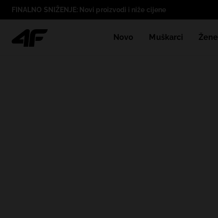
FINALNO SNIŽENJE: Novi proizvodi i niže cijene
Novo
Muškarci
Žen