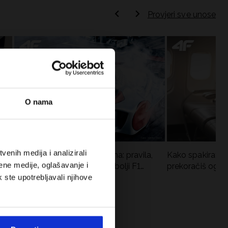
Provjeri sve unose
O nama
enih medija i analizirali
Formula 1 u kratkim hlačama: pravila,
Kako spakirati r
ene medije, oglašavanje i
vremena utrka, rekordi i najbolji F1
prekoračiš ogra
vozači
k ste upotrebljavali njihove