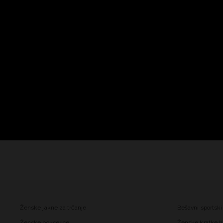
Ženske jakne za trčanje
Bešavni sportski
Ženske bokserice
Ženske kratke h