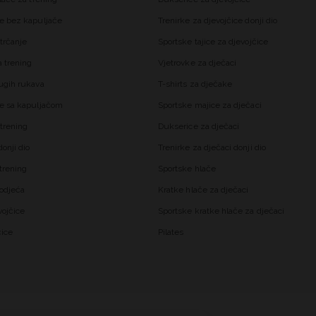
e bez kapuljače
Trenirke za djevojčice donji dio
trčanje
Sportske tajice za djevojčice
 trening
Vjetrovke za dječaci
ugih rukava
T-shirts za dječake
e sa kapuljačom
Sportske majice za dječaci
trening
Dukserice za dječaci
onji dio
Trenirke za dječaci donji dio
trening
Sportske hlače
odjeća
Kratke hlače za dječaci
vojčice
Sportske kratke hlače za dječaci
čice
Pilates