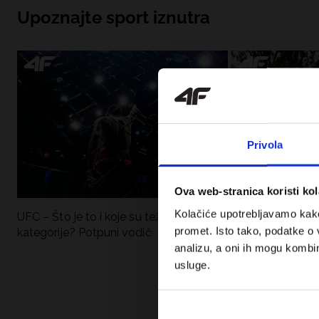
Upoznajte sport iznutra
Privola
Ova web-stranica koristi kol
Kolačiće upotrebljavamo kako 
UFC – Što je to i koje su težinske
Nova kolekcija 4F
promet. Isto tako, podatke o 
kategorije? Potpuni vodič
Sportska funkci
moderan stil.
analizu, a oni ih mogu kombini
usluge.