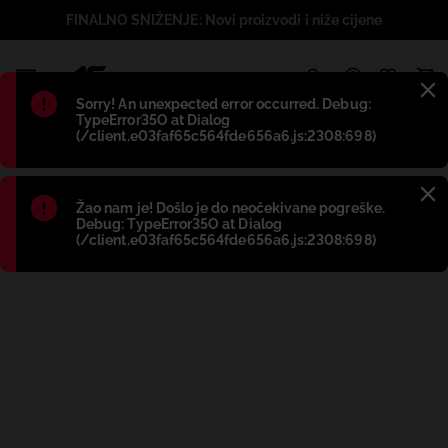
FINALNO SNIŽENJE: Novi proizvodi i niže cijene
1
Błąd
:
Sorry! An unexpected error occurred. Debug:
TypeError35O at Dialog
(/client.e03faf65c564fde656a6.js:2308:698)
Błąd
:
Žao nam je! Došlo je do neočekivane pogreške.
Debug: TypeError35O at Dialog
(/client.e03faf65c564fde656a6.js:2308:698)