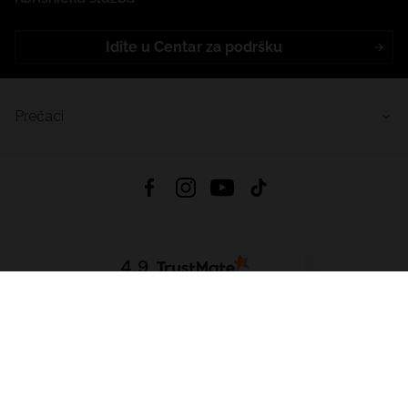
Idite u Centar za podršku
Prečaci
4.9
Na temelju
455
recenzije
iz svih vremena
Preuzmi Aplikaciju:
App Store
Google Play
App Gallery