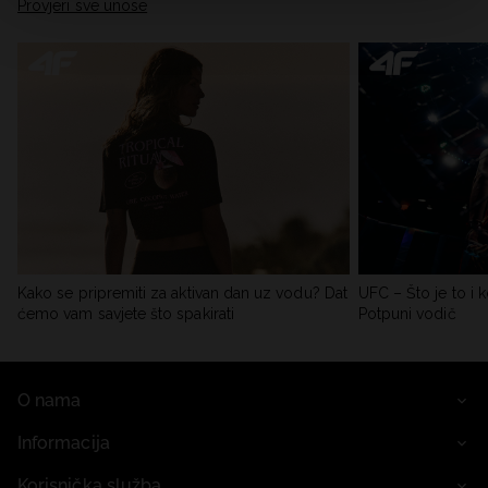
Provjeri sve unose
Kako se pripremiti za aktivan dan uz vodu? Dat
UFC – Što je to i k
ćemo vam savjete što spakirati
Potpuni vodič
O nama
Informacija
Korisnička služba