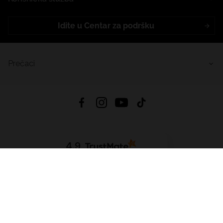
Idite u Centar za podršku
Prečaci
4.9
Na temelju
453
recenzije
iz svih vremena
Preuzmi Aplikaciju:
App Store
Google Play
App Gallery