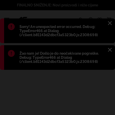
FINALNO SNIŽENJE: Novi proizvodi i niže cijene
1
Błąd
:
Sorry! An unexpected error occurred. Debug:
TypeError466 at Dialog
(/client.b81143d2dbcf3a5323b0.js:2308:698)
Błąd
:
Žao nam je! Došlo je do neočekivane pogreške.
Debug: TypeError466 at Dialog
(/client.b81143d2dbcf3a5323b0.js:2308:698)