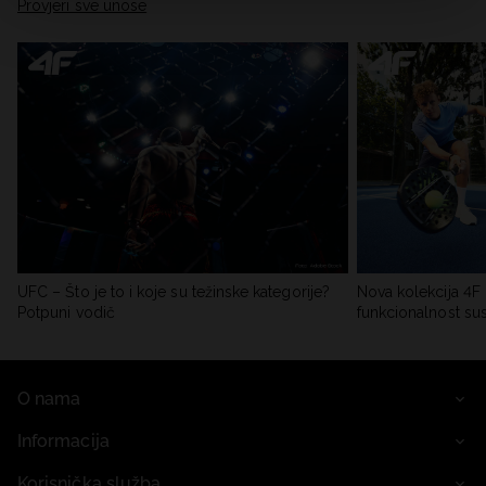
Provjeri sve unose
UFC – Što je to i koje su težinske kategorije?
Nova kolekcija 4F 
Potpuni vodič
funkcionalnost su
O nama
Informacija
Korisnička služba