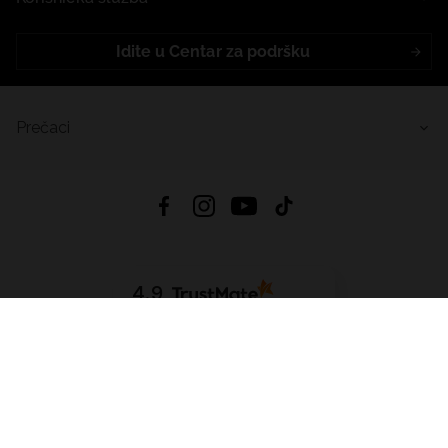
Idite u Centar za podršku
Prečaci
4.9
Na temelju
455
recenzije
iz svih vremena
Preuzmi Aplikaciju:
App Store
Google Play
App Gallery