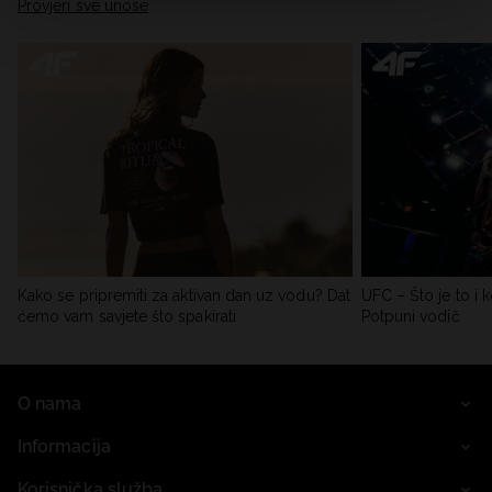
Provjeri sve unose
Kako se pripremiti za aktivan dan uz vodu? Dat
UFC – Što je to i k
ćemo vam savjete što spakirati
Potpuni vodič
O nama
Informacija
Korisnička služba