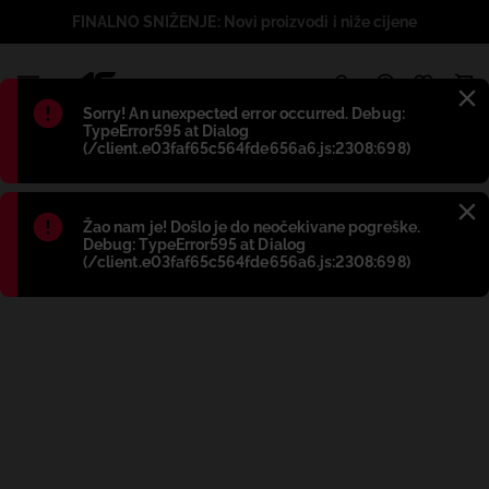
FINALNO SNIŽENJE: Novi proizvodi i niže cijene
1
Błąd
:
Sorry! An unexpected error occurred. Debug:
TypeError595 at Dialog
(/client.e03faf65c564fde656a6.js:2308:698)
Błąd
:
Žao nam je! Došlo je do neočekivane pogreške.
Debug: TypeError595 at Dialog
(/client.e03faf65c564fde656a6.js:2308:698)